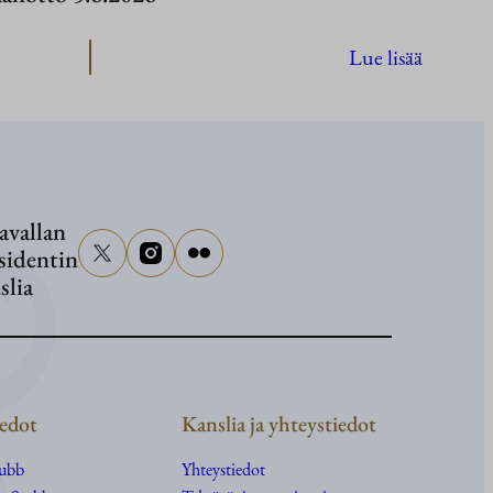
:
Lue lisää
Kultara
Kasvu
-
veistosn
avallan
avajaiset
sidentin
ja
slia
Naantal
kaupun
tervetul
5.6.202
edot
Kanslia ja yhteystiedot
tubb
Yhteystiedot