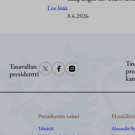
:
Lue lisää
8.6.2026
Kenian
valtiovierailu
Suomeen
10.–
11.
Tas
kesäkuuta
Tasavallan
pre
presidentti
2026
kan
Presidentin toimi
Henkilöti
Tehtävät
Alexander S