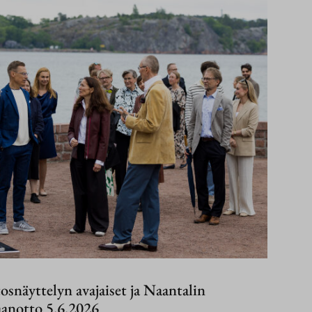
snäyttelyn avajaiset ja Naantalin
aanotto 5.6.2026