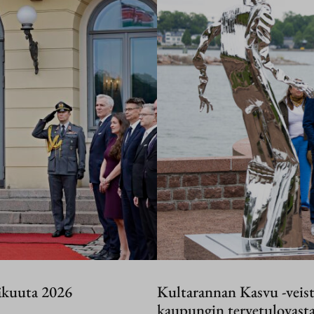
äkuuta 2026
Kultarannan Kasvu -veisto
kaupungin tervetulovast