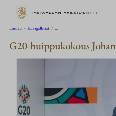
TASAVALLAN PRESIDENTTI
Siirry
Etusivu
/
Kuvagalleriat
/
…
sisältöön
G20-huippukokous Johanne