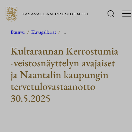
TASAVALLAN PRESIDENTTI
Siirry
Etusivu
/
Kuvagalleriat
/
…
sisältöön
Kultarannan Kerrostumia
-veistosnäyttelyn avajaiset
ja Naantalin kaupungin
tervetulovastaanotto
30.5.2025