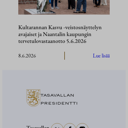
2026
Kultarannan Kasvu -veistosnäyttelyn
avajaiset ja Naantalin kaupungin
tervetulovastaanotto 5.6.2026
:
8.6.2026
Lue lisää
Kultaran
Kasvu
-
veistosnä
avajaiset
TASAVALLAN
ja
PRESIDENTTI
Naantali
kaupung
tervetulo
Tasavallan