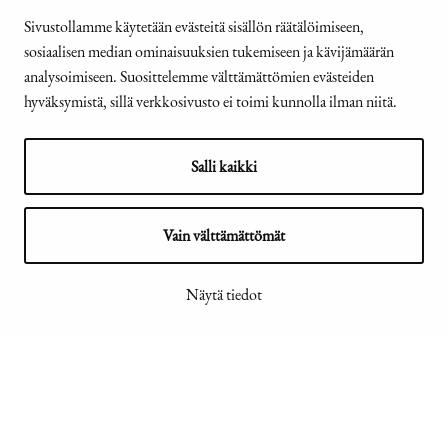
Kanslia ja yhteystiedot
Sivustollamme käytetään evästeitä sisällön räätälöimiseen,
sosiaalisen median ominaisuuksien tukemiseen ja kävijämäärän
Yhteystiedot
analysoimiseen. Suosittelemme välttämättömien evästeiden
Tehtävät ja organisaatio
hyväksymistä, sillä verkkosivusto ei toimi kunnolla ilman niitä.
Medialle
Usein kysyttyä
Salli kaikki
© Tasavallan presidentin
Presidentti.fi-sivuston
Vain välttämättömät
kanslia 2026
saavutettavuusseloste
Näytä tiedot
Näytä evästeasetukseni