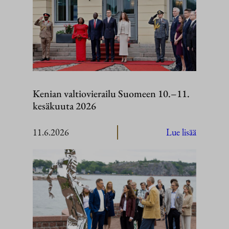
Kenian valtiovierailu Suomeen 10.–11.
kesäkuuta 2026
:
11.6.2026
Lue lisää
Kenian
valtiovier
Suomeen
10.–
11.
kesäkuut