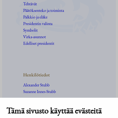
Tehtävät
Päätöksenteko ja toiminta
Palkkio ja eläke
Presidentin valinta
Symbolit
Virka-asunnot
Edelliset presidentit
Henkilötiedot
Alexander Stubb
Suzanne Innes-Stubb
Tämä sivusto käyttää evästeitä