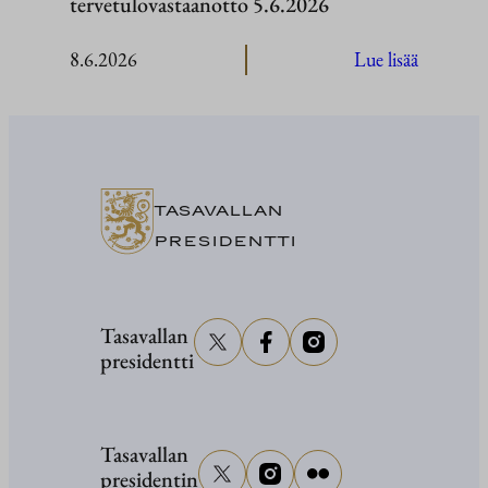
tervetulovastaanotto 5.6.2026
:
8.6.2026
Lue lisää
Kultaran
Kasvu
-
veistosnä
avajaiset
TASAVALLAN
ja
PRESIDENTTI
Naantali
kaupung
tervetulo
Tasavallan
presidentti
5.6.2026
Tasavallan
presidentin