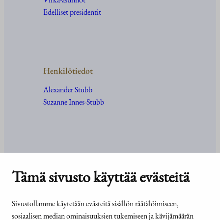
Edelliset presidentit
Henkilötiedot
Alexander Stubb
Suzanne Innes-Stubb
Kanslia ja yhteystiedot
Tämä sivusto käyttää evästeitä
Yhteystiedot
Tehtävät ja organisaatio
Sivustollamme käytetään evästeitä sisällön räätälöimiseen,
Medialle
sosiaalisen median ominaisuuksien tukemiseen ja kävijämäärän
Usein kysyttyä