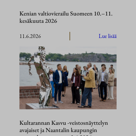
Kenian valtiovierailu Suomeen 10.–11.
kesäkuuta 2026
:
11.6.2026
Lue lisää
Kenian
valtiovier
Suomeen
10.–
11.
kesäkuut
2026
Kultarannan Kasvu -veistosnäyttelyn
avajaiset ja Naantalin kaupungin