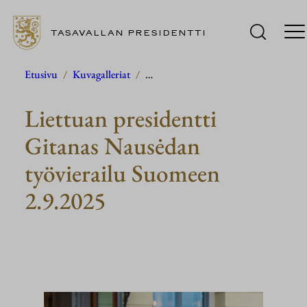
TASAVALLAN PRESIDENTTI
Siirry
Etusivu
/
Kuvagalleriat
/
…
sisältöön
Liettuan presidentti
Gitanas Nausėdan
työvierailu Suomeen
2.9.2025