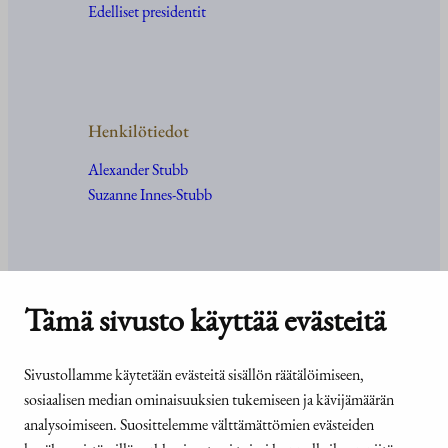
Edelliset presidentit
Henkilötiedot
Alexander Stubb
Suzanne Innes-Stubb
Tämä sivusto käyttää evästeitä
Kanslia ja yhteystiedot
Yhteystiedot
Sivustollamme käytetään evästeitä sisällön räätälöimiseen,
Tehtävät ja organisaatio
sosiaalisen median ominaisuuksien tukemiseen ja kävijämäärän
Medialle
analysoimiseen. Suosittelemme välttämättömien evästeiden
Usein kysyttyä