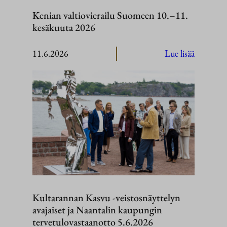
Kenian valtiovierailu Suomeen 10.–11.
kesäkuuta 2026
:
11.6.2026
Lue lisää
Kenian
valtiovier
Suomeen
10.–
11.
kesäkuut
2026
Kultarannan Kasvu -veistosnäyttelyn
avajaiset ja Naantalin kaupungin
tervetulovastaanotto 5.6.2026