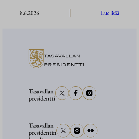
:
8.6.2026
Lue lisää
Kultaran
Kasvu
-
veistosnä
avajaiset
TASAVALLAN
ja
PRESIDENTTI
Naantali
kaupung
tervetulo
Tasavallan
presidentti
5.6.2026
Tasavallan
presidentin