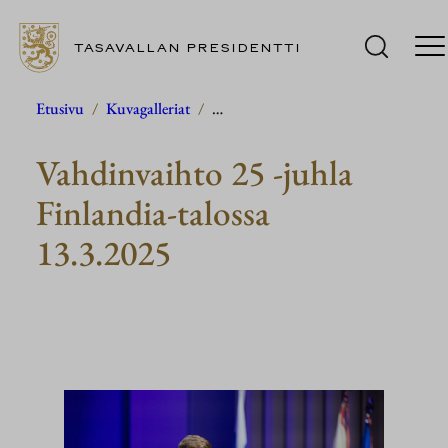
TASAVALLAN PRESIDENTTI
Siirry
Etusivu
/
Kuvagalleriat
/
…
sisältöön
Vahdinvaihto 25 ‑juhla
Finlandia-talossa
13.3.2025