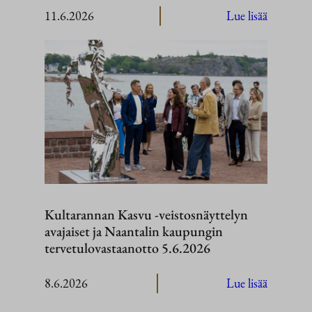
:
11.6.2026
Lue lisää
Kenian
valtiovier
Suomeen
10.–
11.
kesäkuut
2026
Kultarannan Kasvu -veistosnäyttelyn
avajaiset ja Naantalin kaupungin
tervetulovastaanotto 5.6.2026
:
8.6.2026
Lue lisää
Kultaran