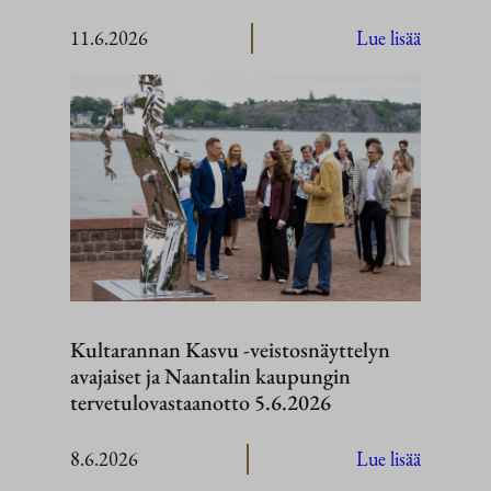
:
11.6.2026
Lue lisää
Kenian
valtiovier
Suomeen
10.–
11.
kesäkuut
2026
Kultarannan Kasvu -veistosnäyttelyn
avajaiset ja Naantalin kaupungin
tervetulovastaanotto 5.6.2026
:
8.6.2026
Lue lisää
Kultaran