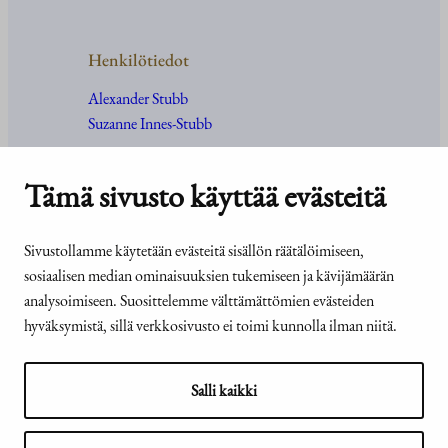
Henkilötiedot
Alexander Stubb
Suzanne Innes-Stubb
Tämä sivusto käyttää evästeitä
Kanslia ja yhteystiedot
Sivustollamme käytetään evästeitä sisällön räätälöimiseen,
sosiaalisen median ominaisuuksien tukemiseen ja kävijämäärän
Yhteystiedot
analysoimiseen. Suosittelemme välttämättömien evästeiden
Tehtävät ja organisaatio
hyväksymistä, sillä verkkosivusto ei toimi kunnolla ilman niitä.
Medialle
Usein kysyttyä
Salli kaikki