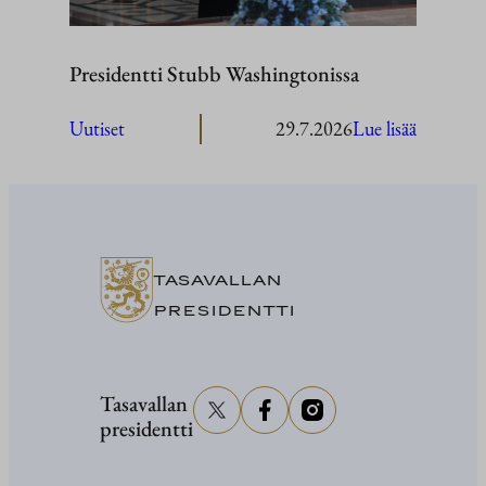
Presidentti Stubb Washingtonissa
:
Uutiset
29.7.2026
Lue lisää
President
Stubb
Washingt
TASAVALLAN
PRESIDENTTI
Tasavallan
presidentti