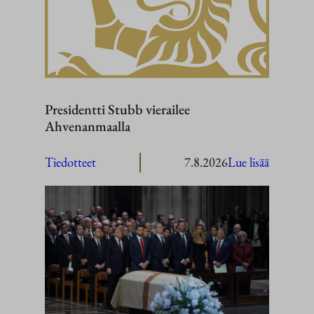
Presidentti Stubb vierailee
Ahvenanmaalla
:
Tiedotteet
7.8.2026
Lue lisää
President
Stubb
vierailee
Ahvenan