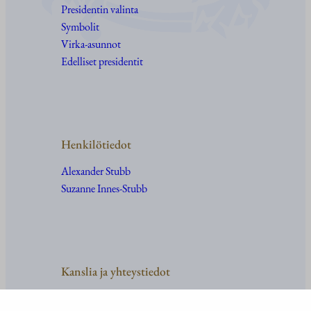
Presidentin valinta
Symbolit
Virka-asunnot
Edelliset presidentit
Henkilötiedot
Alexander Stubb
Suzanne Innes-Stubb
Kanslia ja yhteystiedot
Yhteystiedot