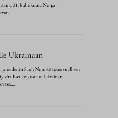
rstaina 21. huhtikuuta Norjan
svavan…
ulle Ukrainaan
presidentti Sauli Niinistö tekee virallisen
y viralliset keskustelut Ukrainan
iovassa….