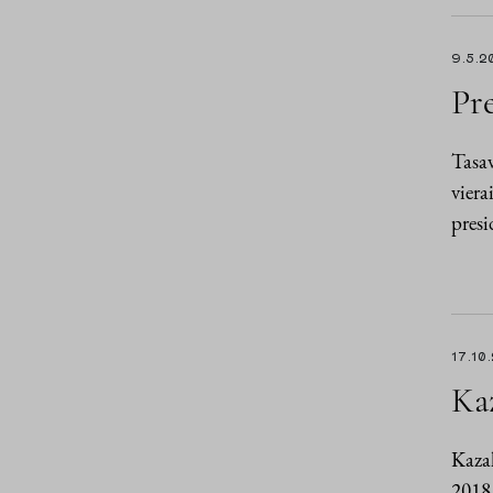
9.5.2
Pre
Tasav
viera
presi
17.10
Kaz
Kazak
2018.