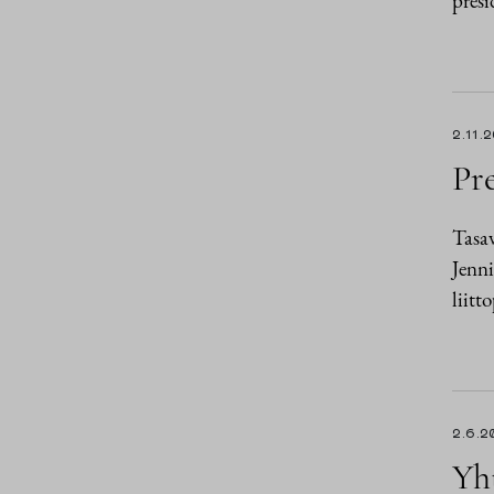
pres
2.11.
Pre
Tasav
Jenni
liitt
2.6.2
Yht