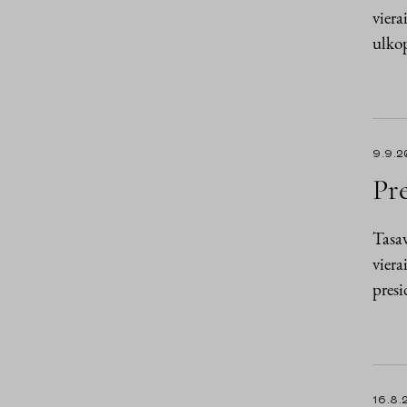
viera
ulkop
9.9.2
Pre
Tasav
viera
presi
16.8.