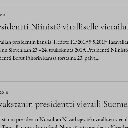
019
sidentti Niinistö viralliselle vierail
allan presidentin kanslia Tiedote 11/2019 9.5.2019 Tasavallan 
ilun Sloveniaan 23.–24. toukokuuta 2019. Presidentti Niinistö 
dentti Borut Pahorin kanssa torstaina 23. päivä…
.2018
akstanin presidentti vieraili Suome
stanin presidentti Nursultan Nazarbajev teki virallisen vier
 Tasavallan presidentti Sauli Niinistö otti presidentti Nazarb