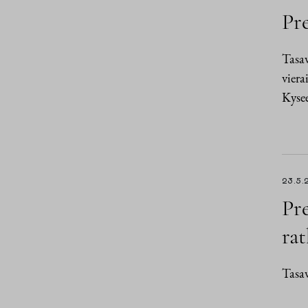
Pre
Tasav
viera
Kysee
23.5.
Pr
rat
Tasav