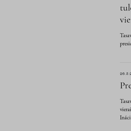
tul
vie
Tasav
presi
26.5.
Pre
Tasav
viera
Ináci