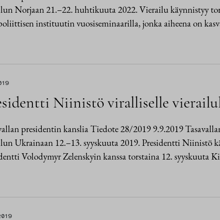
ilun Norjaan 21.–22. huhtikuuta 2022. Vierailu käynnistyy to
oliittisen instituutin vuosiseminaarilla, jonka aiheena on ka
019
sidentti Niinistö viralliselle vierail
allan presidentin kanslia Tiedote 28/2019 9.9.2019 Tasavallan 
ilun Ukrainaan 12.–13. syyskuuta 2019. Presidentti Niinistö kä
dentti Volodymyr Zelenskyin kanssa torstaina 12. syyskuuta K
2019