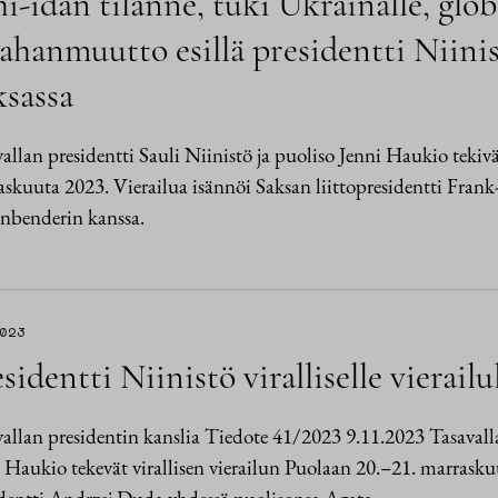
i-idän tilanne, tuki Ukrainalle, globa
hanmuutto esillä presidentti Niinistö
ksassa
allan presidentti Sauli Niinistö ja puoliso Jenni Haukio tekivä
skuuta 2023. Vierailua isännöi Saksan liittopresidentti Frank
nbenderin kanssa.
2023
sidentti Niinistö viralliselle vierail
allan presidentin kanslia Tiedote 41/2023 9.11.2023 Tasavalla
 Haukio tekevät virallisen vierailun Puolaan 20.–21. marrasku