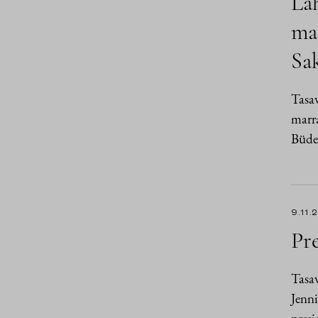
Läh
maa
Sa
Tasav
marra
Büde
9.11.
Pre
Tasav
Jenni