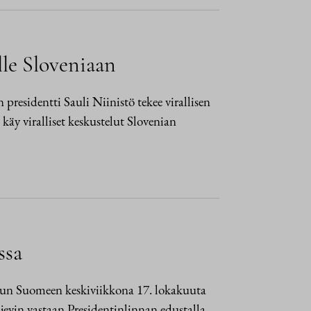
ulle Sloveniaan
presidentti Sauli Niinistö tekee virallisen
käy viralliset keskustelut Slovenian
ssa
ailun Suomeen keskiviikkona 17. lokakuuta
ajevin vastaan Presidentinlinnan edustalla