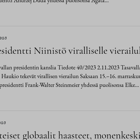
identti Andrzej Duda yhdessä puolisonsa Agata…
2023
sidentti Niinistö viralliselle vierail
allan presidentin kanslia Tiedote 40/2023 2.11.2023 Tasavalla
 Haukio tekevät virallisen vierailun Saksaan 15.–16. marrasku
opresidentti Frank-Walter Steinmeier yhdessä puolisonsa Elke…
023
eiset globaalit haasteet, monenkeski