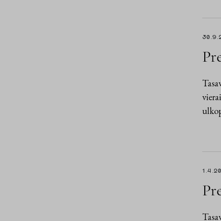
30.9.
Pre
Tasav
viera
ulkop
1.4.2
Pre
Tasav