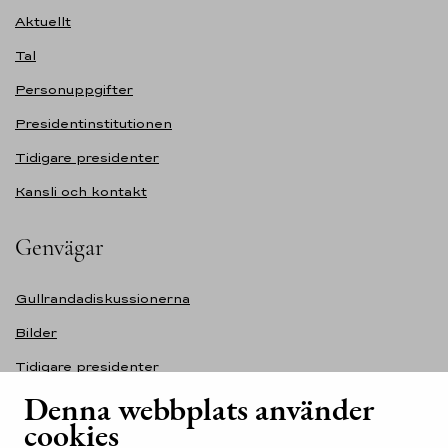
Aktuellt
Tal
Personuppgifter
Presidentinstitutionen
Tidigare presidenter
Kansli och kontakt
Genvägar
Gullrandadiskussionerna
Bilder
Tidigare presidenter
Denna webbplats använder
Självständighetsdagens festmottagning
cookies
Tillgänglighetsutlåtande för webbplatsen presidentti.fi