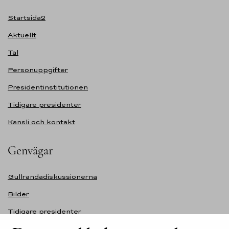
Startsida2
Aktuellt
Tal
Personuppgifter
Presidentinstitutionen
Tidigare presidenter
Kansli och kontakt
Genvägar
Gullrandadiskussionerna
Bilder
Tidigare presidenter
Självständighetsdagens festmottagning