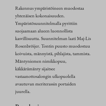
Rakennus ympäristöineen muodostaa
yhtenäisen kokonaisuuden.
Ympäristösuunnitelmalla pyrittiin
suojaamaan alueen luonnollista
kasvillisuutta. Suunnitelman laati Maj-Lis
Rosenbröijer. Tontin puusto muodostuu
koivuista, männyistä, pihlajista, tammista.
Mäntyniemen nimikkopuu,
käkkärämänty sijaitsee
vastaanottosalongin ulkopuolella
avautuvan meriterassin portaiden
juurella.