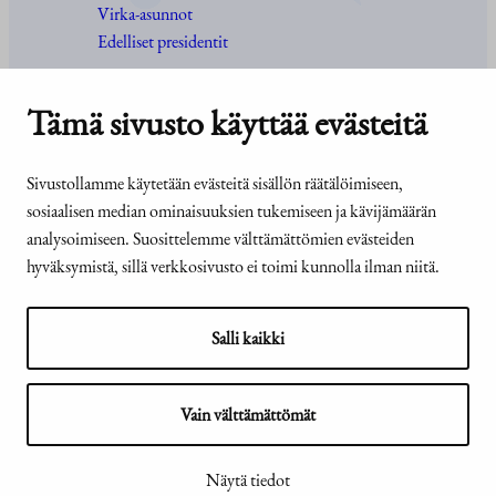
Virka-asunnot
Edelliset presidentit
Tämä sivusto käyttää evästeitä
Henkilötiedot
Sivustollamme käytetään evästeitä sisällön räätälöimiseen,
sosiaalisen median ominaisuuksien tukemiseen ja kävijämäärän
Alexander Stubb
analysoimiseen. Suosittelemme välttämättömien evästeiden
Suzanne Innes-Stubb
hyväksymistä, sillä verkkosivusto ei toimi kunnolla ilman niitä.
Salli kaikki
Kanslia ja yhteystiedot
Vain välttämättömät
Yhteystiedot
Tehtävät ja organisaatio
Medialle
Näytä tiedot