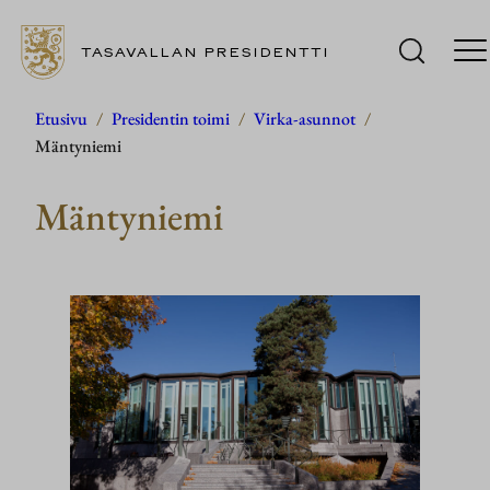
TASAVALLAN PRESIDENTTI
Siirry
Etusivu
/
Presidentin toimi
/
Virka-asunnot
/
Mäntyniemi
sisältöön
Mäntyniemi