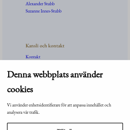
Alexander Stubb
Suzanne Innes-Stubb
Kansli och kontakt
Kontakt
Uppgifter
och
organisation
För media
Denna webbplats använder
Vanliga frågor och svar
cookies
Vi använder enhetsidentifierare för att anpassa innehållet och
© Republikens
Tillgänglighetsutlåtande för
analysera vår trafik.
presidents kansli
webbplatsen presidentti.fi
2024