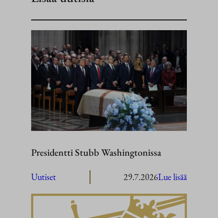
Presidentti Stubb Washingtonissa
:
Uutiset
29.7.2026
Lue lisää
President
Stubb
Washingt