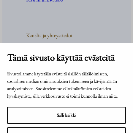
Kanslia ja yhteystiedot
Yhteystiedot
Tehtävät ja organisaatio
Tämä sivusto käyttää evästeitä
Medialle
Usein kysyttyä
Sivustollamme käytetään evästeitä sisällön räätälöimiseen,
sosiaalisen median ominaisuuksien tukemiseen ja kävijämäärän
analysoimiseen. Suosittelemme välttämättömien evästeiden
hyväksymistä, sillä verkkosivusto ei toimi kunnolla ilman niitä.
© Tasavallan presidentin
Presidentti.fi-sivuston
kanslia 2026
saavutettavuusseloste
Salli kaikki