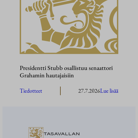
Presidentti Stubb osallistuu senaattori
Grahamin hautajaisiin
:
Tiedotteet
27.7.2026
Lue lisää
President
Stubb
osallistuu
senaattor
Grahami
TASAVALLAN