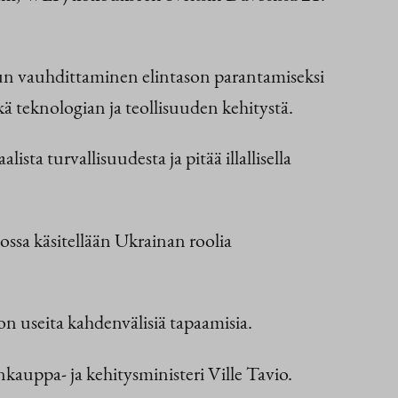
svun vauhdittaminen elintason parantamiseksi
kä teknologian ja teollisuuden kehitystä.
a turvallisuudesta ja pitää illallisella
ossa käsitellään Ukrainan roolia
on useita kahdenvälisiä tapaamisia.
kauppa- ja kehitysministeri Ville Tavio.