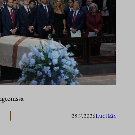
ngtonissa
:
29.7.2026
Lue lisää
Presiden
Stubb