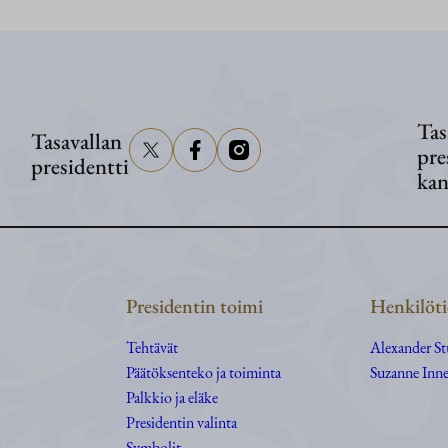
Presidentti
Stubb
vierailee
Ahvenanmaalla
Tas
Tasavallan
pre
presidentti
kan
Presidentin toimi
Henkilöti
Tehtävät
Alexander S
Päätöksenteko ja toiminta
Suzanne Inne
Palkkio ja eläke
Presidentin valinta
Symbolit