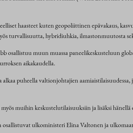
lueelliset haasteet kuten geopoliittinen epävakaus, ka
myös turvallisuutta, hybridiuhkia, ilmastonmuutosta se
 osallistuu muun muassa paneelikeskusteluun globaalist
rroksen aikakaudella.
lkaa puheella valtionjohtajien aamiaistilaisuudessa, j
myös muihin keskustelutilaisuuksiin ja lisäksi hänellä 
 osallistuvat ulkoministeri Elina Valtonen ja ulkomaan