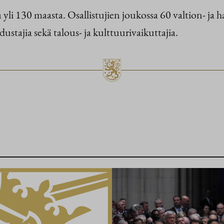
li 130 maasta. Osallistujien joukossa 60 valtion- ja ha
 edustajia sekä talous- ja kulttuurivaikuttajia.