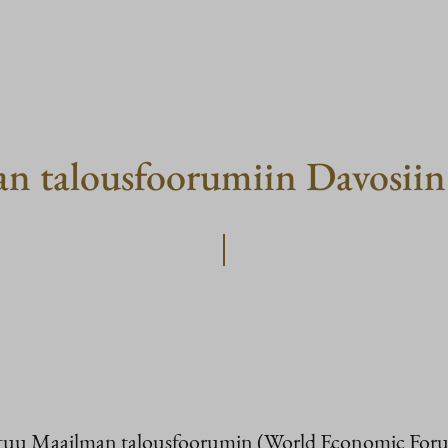
an talousfoorumiin Davosiin
listuu Maailman talousfoorumin (World Economic For