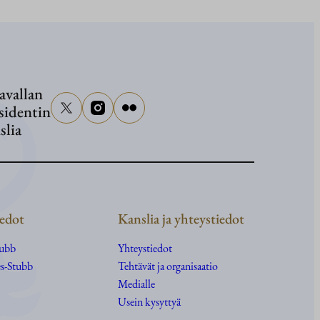
Washing
avallan
sidentin
slia
edot
Kanslia ja yhteystiedot
tubb
Yhteystiedot
s-Stubb
Tehtävät ja organisaatio
Medialle
Usein kysyttyä