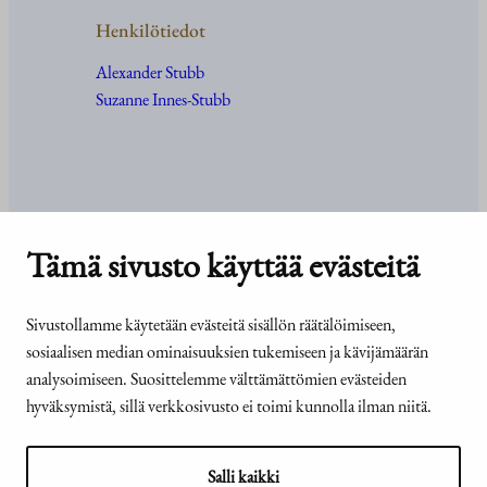
Henkilötiedot
Alexander Stubb
Suzanne Innes-Stubb
Kanslia ja yhteystiedot
Tämä sivusto käyttää evästeitä
Yhteystiedot
Tehtävät ja organisaatio
Sivustollamme käytetään evästeitä sisällön räätälöimiseen,
Medialle
sosiaalisen median ominaisuuksien tukemiseen ja kävijämäärän
Usein kysyttyä
analysoimiseen. Suosittelemme välttämättömien evästeiden
hyväksymistä, sillä verkkosivusto ei toimi kunnolla ilman niitä.
© Tasavallan presidentin
Presidentti.fi-sivuston
Salli kaikki