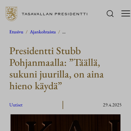
TASAVALLAN PRESIDENTTI
Siirry
Etusivu
/
Ajankohtaista
/
…
sisältöön
Presidentti Stubb
Pohjanmaalla: ”Täällä,
sukuni juurilla, on aina
hieno käydä”
Uutiset
29.4.2025