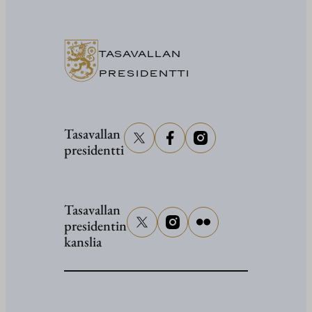
osallistuu
senaattor
Grahami
TASAVALLAN
hautajaisi
PRESIDENTTI
Tasavallan
presidentti
Tasavallan
presidentin
kanslia