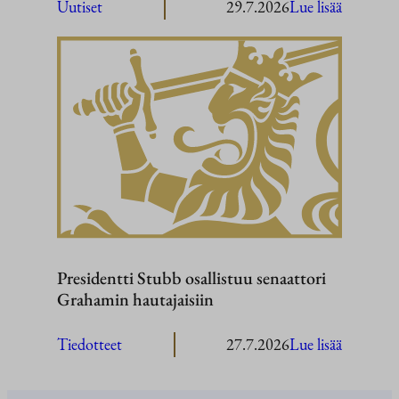
:
Uutiset
29.7.2026
Lue lisää
President
Stubb
Washingt
Presidentti Stubb osallistuu senaattori
Grahamin hautajaisiin
:
Tiedotteet
27.7.2026
Lue lisää
President
Stubb