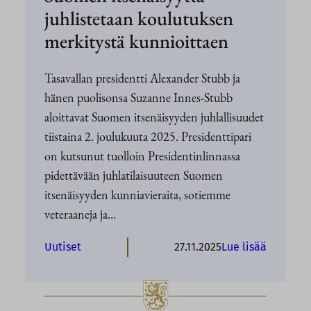
juhlistetaan koulutuksen
t
i
merkitystä kunnioittaen
A
l
Tasavallan presidentti Alexander Stubb ja
e
hänen puolisonsa Suzanne Innes-Stubb
x
aloittavat Suomen itsenäisyyden juhlallisuudet
a
n
tiistaina 2. joulukuuta 2025. Presidenttipari
d
on kutsunut tuolloin Presidentinlinnassa
e
pidettävään juhlatilaisuuteen Suomen
r
itsenäisyyden kunniavieraita, sotiemme
S
veteraaneja ja…
t
u
:
Uutiset
27.11.2025
Lue lisää
b
S
b
u
i
o
n