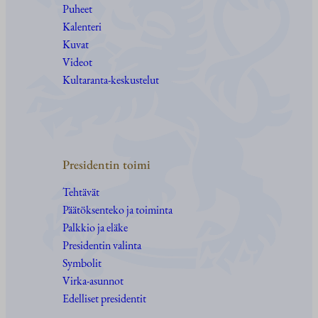
e
Puheet
d
Kalenteri
u
Kuvat
s
Videot
t
Kultaranta-keskustelut
a
j
i
e
n
Presidentin toimi
k
Tehtävät
u
Päätöksenteko ja toiminta
n
Palkkio ja eläke
n
Presidentin valinta
i
Symbolit
a
Virka-asunnot
k
Edelliset presidentit
s