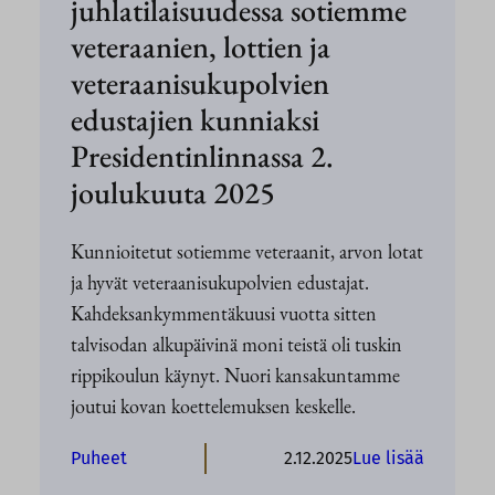
juhlatilaisuudessa sotiemme
veteraanien, lottien ja
veteraanisukupolvien
edustajien kunniaksi
Presidentinlinnassa 2.
joulukuuta 2025
Kunnioitetut sotiemme veteraanit, arvon lotat
ja hyvät veteraanisukupolvien edustajat.
Kahdeksankymmentäkuusi vuotta sitten
talvisodan alkupäivinä moni teistä oli tuskin
rippikoulun käynyt. Nuori kansakuntamme
joutui kovan koettelemuksen keskelle.
:
Puheet
2.12.2025
Lue lisää
T