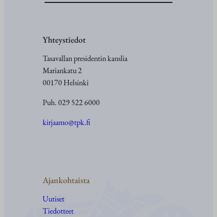
t
o
e
i
r
t
a
Yhteystiedot
t
a
a
Tasavallan presidentin kanslia
n
e
Mariankatu 2
i
n
00170 Helsinki
s
u
Puh. 029 522 6000
k
u
kirjaamo@tpk.fi
p
o
l
v
Ajankohtaista
i
e
Uutiset
n
Tiedotteet