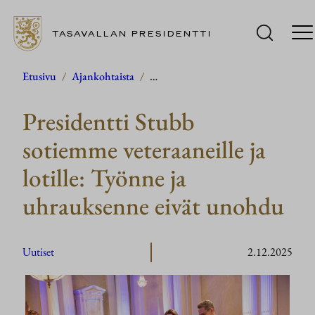
TASAVALLAN PRESIDENTTI
Siirry
Etusivu
/
Ajankohtaista
/
…
sisältöön
Presidentti Stubb
sotiemme veteraaneille ja
lotille: Työnne ja
uhrauksenne eivät unohdu
Uutiset
2.12.2025