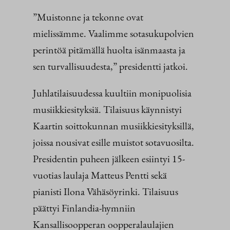
”Muistonne ja tekonne ovat
mielissämme. Vaalimme sotasukupolvien
perintöä pitämällä huolta isänmaasta ja
sen turvallisuudesta
,
” presidentti jatkoi.
Juhlatilaisuudessa kuultiin monipuolisia
musiikkiesityksiä. Tilaisuus käynnistyi
Kaartin soittokunnan musiikkiesityksillä,
joissa nousivat esille muistot sotavuosilta.
Presidentin puheen jälkeen esiintyi 15-
vuotias laulaja Matteus Pentti sekä
pianisti Ilona Vähäsöyrinki. Tilaisuus
päättyi Finlandia-hymniin
Kansallisoopperan oopperalaulajien