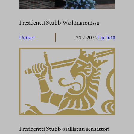
Presidentti Stubb Washingtonissa
:
Uutiset
29.7.2026
Lue lisää
President
Stubb
Washingt
Presidentti Stubb osallistuu senaattori