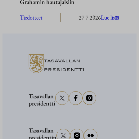
Grahamin hautajaisiin
:
Tiedotteet
27.7.2026
Lue lisää
President
Stubb
osallistuu
senaattor
Grahami
TASAVALLAN
hautajaisi
PRESIDENTTI
Tasavallan
presidentti
Tasavallan
presidentin