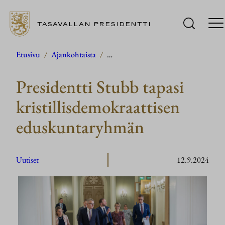
TASAVALLAN PRESIDENTTI
Siirry
Etusivu
/
Ajankohtaista
/
…
sisältöön
Presidentti Stubb tapasi
kristillisdemokraattisen
eduskuntaryhmän
Uutiset
12.9.2024