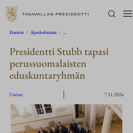
TASAVALLAN PRESIDENTTI
Siirry
Etusivu
/
Ajankohtaista
/
…
sisältöön
Presidentti Stubb tapasi
perussuomalaisten
eduskuntaryhmän
Uutiset
7.11.2024