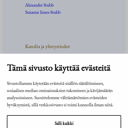
Alexander Stubb
Suzanne Innes-Stubb
Kanslia ja yhteystiedot
Yhteystiedot
Tehtävät ja organisaatio
Tämä sivusto käyttää evästeitä
Medialle
Usein kysyttyä
Sivustollamme käytetään evästeitä sisällön räätälöimiseen,
sosiaalisen median ominaisuuksien tukemiseen ja kävijämäärän
analysoimiseen. Suosittelemme välttämättömien evästeiden
hyväksymistä, sillä verkkosivusto ei toimi kunnolla ilman niitä.
© Tasavallan presidentin
Presidentti.fi-sivuston
kanslia 2026
saavutettavuusseloste
Salli kaikki