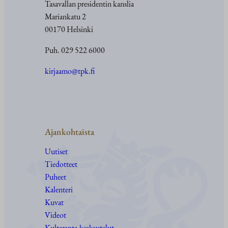
Tasavallan presidentin kanslia
Mariankatu 2
00170 Helsinki
Puh. 029 522 6000
kirjaamo@tpk.fi
Ajankohtaista
Uutiset
Tiedotteet
Puheet
Kalenteri
Kuvat
Videot
Kultaranta-keskustelut