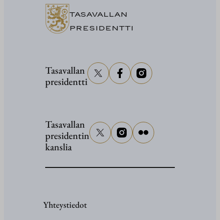
senaattor
Grahami
TASAVALLAN
hautajaisi
PRESIDENTTI
Tasavallan
presidentti
Tasavallan
presidentin
kanslia
Yhteystiedot