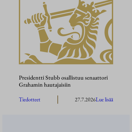
Stubb
Washingt
Presidentti Stubb osallistuu senaattori
Grahamin hautajaisiin
:
Tiedotteet
27.7.2026
Lue lisää
President
Stubb
osallistuu