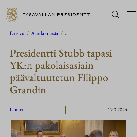
TASAVALLAN PRESIDENTTI
Siirry
Etusivu
/
Ajankohtaista
/
…
sisältöön
Presidentti Stubb tapasi
YK:n pakolaisasiain
päävaltuutetun Filippo
Grandin
Uutiset
19.9.2024