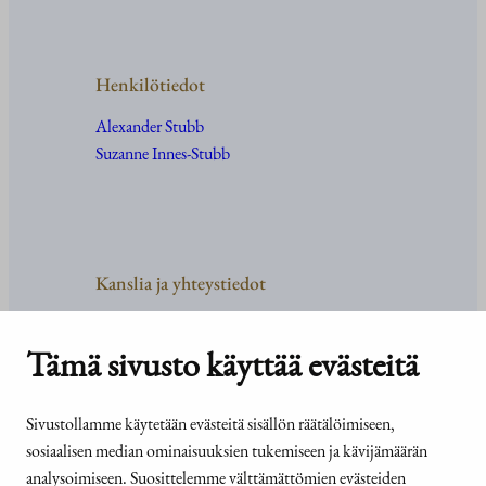
Henkilötiedot
Alexander Stubb
Suzanne Innes-Stubb
Kanslia ja yhteystiedot
Yhteystiedot
Tehtävät ja organisaatio
Tämä sivusto käyttää evästeitä
Medialle
Usein kysyttyä
Sivustollamme käytetään evästeitä sisällön räätälöimiseen,
sosiaalisen median ominaisuuksien tukemiseen ja kävijämäärän
analysoimiseen. Suosittelemme välttämättömien evästeiden