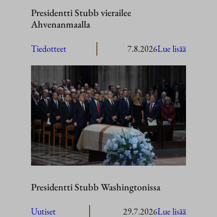
Presidentti Stubb vierailee
Ahvenanmaalla
:
Tiedotteet
7.8.2026
Lue lisää
President
Stubb
vierailee
Ahvenan
Presidentti Stubb Washingtonissa
:
Uutiset
29.7.2026
Lue lisää