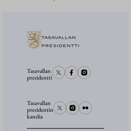
President
Stubb
Washingt
TASAVALLAN
PRESIDENTTI
Tasavallan
presidentti
Tasavallan
presidentin
kanslia