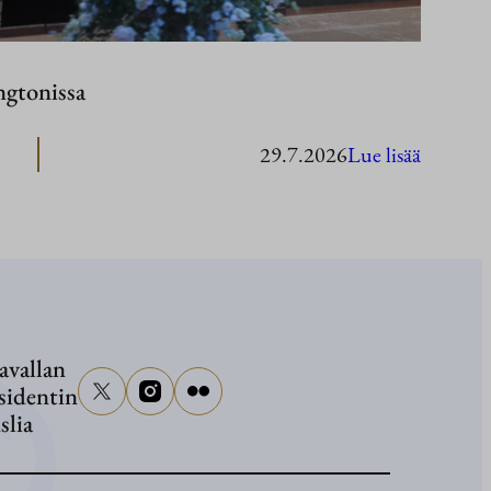
ngtonissa
:
29.7.2026
Lue lisää
Presiden
Stubb
Washing
avallan
sidentin
slia