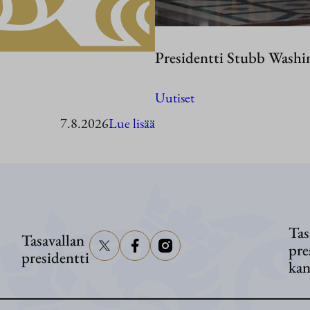
Presidentti Stubb Washi
Uutiset
:
7.8.2026
Lue lisää
Presidentti
Stubb
vierailee
Ahvenanmaalla
Tas
Tasavallan
pre
presidentti
kan