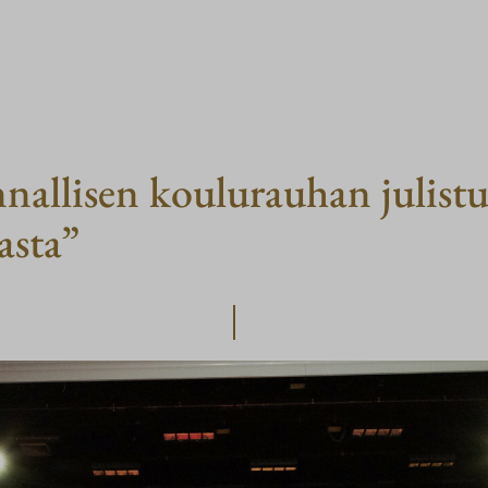
nnallisen koulurauhan juli
rasta”