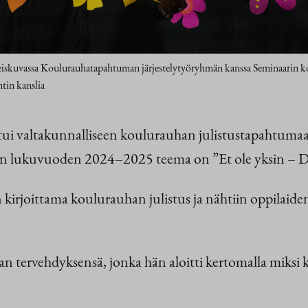
teiskuvassa Koulurauhatapahtuman järjestelytyöryhmän kanssa Seminaarin 
tin kanslia
istui valtakunnalliseen koulurauhan julistustapahtu
an lukuvuoden 2024–2025 teema on ”Et ole yksin – D
n kirjoittama koulurauhan julistus ja nähtiin oppilaiden e
man tervehdyksensä, jonka hän aloitti kertomalla mik