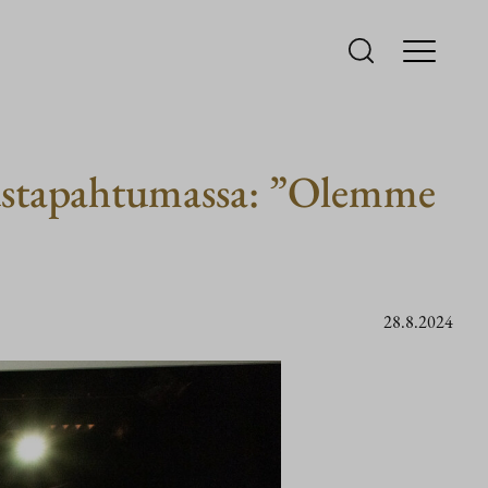
stustapahtumassa: ”Olemme
28.8.2024