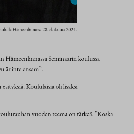
koululla Hämeenlinnassa 28. elokuuta 2024.
maan Hämeenlinnassa Seminaarin koulussa
u är inte ensam”.
sityksiä. Koululaisia oli lisäksi
si koulurauhan vuoden teema on tärkeä: ”Koska