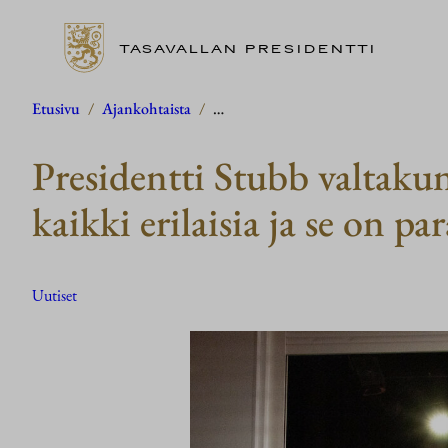
TASAVALLAN PRESIDENTTI
Siirry
Etusivu
/
Ajankohtaista
/
…
sisältöön
Presidentti Stubb valtaku
kaikki erilaisia ja se on pa
Uutiset