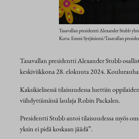
Tasavallan presidentti Alexander Stubb yh
Kuva: Emmi Syrjäniemi/Tasavallan presiden
Tasavallan presidentti Alexander Stubb osall
keskiviikkona 28. elokuuta 2024. Koulurauh
Kaksikielisessä tilaisuudessa luettiin oppilaide
viihdyttämässä laulaja Robin Packalen.
Presidentti Stubb antoi tilaisuudessa myös o
yksin ei pidä koskaan jäädä”.