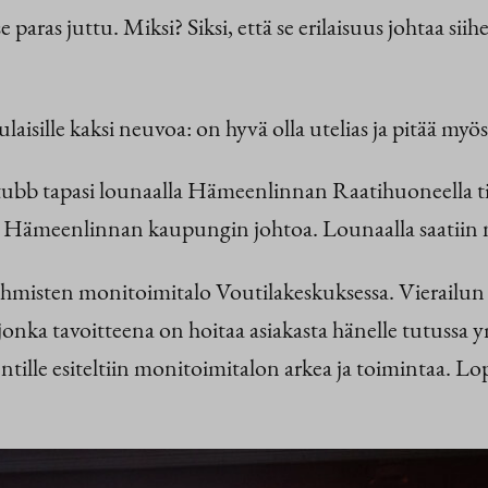
e paras juttu. Miksi? Siksi, että se erilaisuus johtaa si
aisille kaksi neuvoa: on hyvä olla utelias ja pitää myös
bb tapasi lounaalla Hämeenlinnan Raatihuoneella tila
a Hämeenlinnan kaupungin johtoa. Lounaalla saatiin n
ikäihmisten monitoimitalo Voutilakeskuksessa. Vierail
 jonka tavoitteena on hoitaa asiakasta hänelle tutussa 
tille esiteltiin monitoimitalon arkea ja toimintaa. Lop