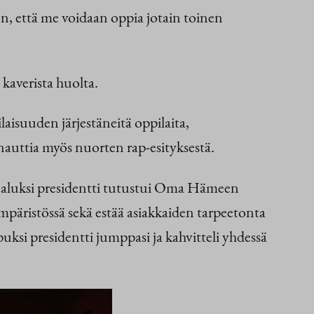
ihen, että me voidaan oppia jotain toinen
 kaverista huolta.
isuuden järjestäneitä oppilaita,
auttia myös nuorten rap-esityksestä.
un aluksi presidentti tutustui Oma Hämeen
ympäristössä sekä estää asiakkaiden tarpeetonta
uksi presidentti jumppasi ja kahvitteli yhdessä