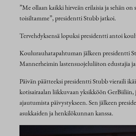
”Me ollaan kaikki hirveän erilaisia ja sehän on s
toisiltamme”, presidentti Stubb jatkoi.
Tervehdyksensä lopuksi presidentti antoi koulul
Koulurauhatapahtuman jälkeen presidentti Stu
Mannerheimin lastensuojeluliiton edustajia j
Päivän päätteeksi presidentti Stubb vieraili 
kotisairaalan liikkuvaan yksikköön GerBiiliin,
ajautumista päivystykseen. Sen jälkeen presiden
asukkaiden ja henkilökunnan kanssa.