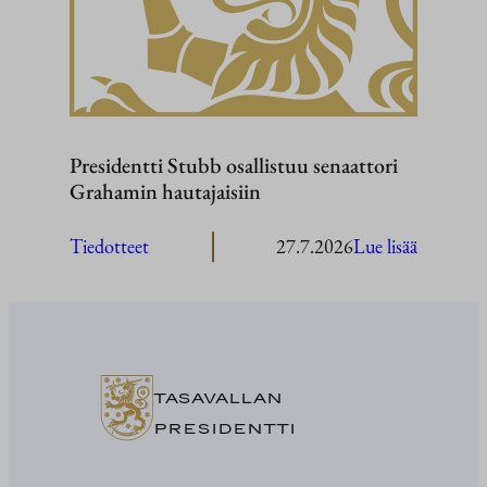
Presidentti Stubb osallistuu senaattori
Grahamin hautajaisiin
:
Tiedotteet
27.7.2026
Lue lisää
President
Stubb
osallistuu
senaattor
Grahami
TASAVALLAN
hautajaisi
PRESIDENTTI