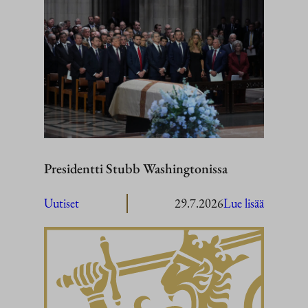
Presidentti Stubb Washingtonissa
:
Uutiset
29.7.2026
Lue lisää
President
Stubb
Washingt