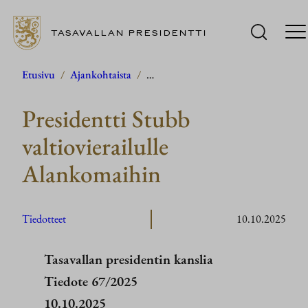
TASAVALLAN PRESIDENTTI
Siirry
Etusivu
/
Ajankohtaista
/
…
sisältöön
Presidentti Stubb
valtiovierailulle
Alankomaihin
Tiedotteet
10.10.2025
Tasavallan presidentin kanslia
Tiedote 67/2025
10.10.2025