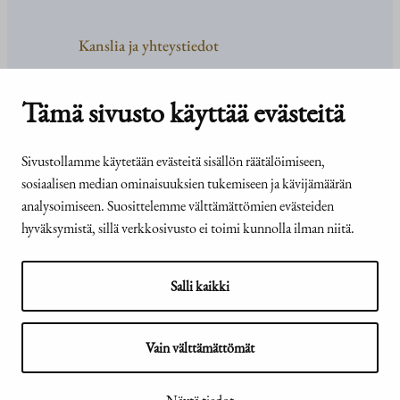
Kanslia ja yhteystiedot
Yhteystiedot
Tehtävät ja organisaatio
Tämä sivusto käyttää evästeitä
Medialle
Usein kysyttyä
Sivustollamme käytetään evästeitä sisällön räätälöimiseen,
sosiaalisen median ominaisuuksien tukemiseen ja kävijämäärän
analysoimiseen. Suosittelemme välttämättömien evästeiden
hyväksymistä, sillä verkkosivusto ei toimi kunnolla ilman niitä.
© Tasavallan presidentin
Presidentti.fi-sivuston
kanslia 2026
saavutettavuusseloste
Salli kaikki
Vain välttämättömät
Näytä evästeasetukseni