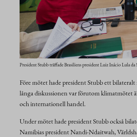
President Stubb träffade Brasiliens president Luiz Inácio Lula d
Före mötet hade president Stubb ett bilateral
långa diskussionen var förutom klimatmötet ä
och internationell handel.
Under mötet hade president Stubb också bil
Namibias president Nandi-Ndaitwah, Världsh