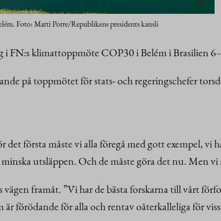
ém. Foto: Matti Porre/Republikens presidents kansli
g i FN:s klimattoppmöte COP30 i Belém i Brasilien 
rande på toppmötet för stats- och regeringschefer to
ör det första måste vi alla föregå med gott exempel, vi ha
t minska utsläppen. Och de måste göra det nu. Men vi an
s vägen framåt. ”Vi har de bästa forskarna till vårt för
är förödande för alla och rentav oåterkalleliga för viss