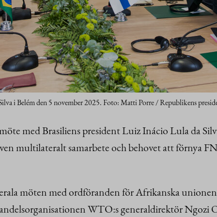
a Silva i Belém den 5 november 2025. Foto: Matti Porre / Republikens preside
t möte med Brasiliens president Luiz Inácio Lula da 
ven multilateralt samarbete och behovet att förnya FN
aterala möten med ordföranden för Afrikanska union
andelsorganisationen WTO:s generaldirektör Ngozi O