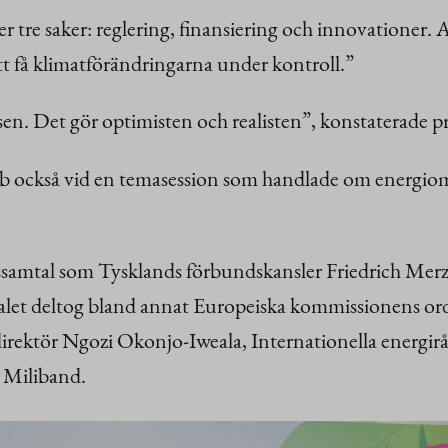
tre saker: reglering, finansiering och innovationer. Alla
 att få klimatförändringarna under kontroll.”
en. Det gör optimisten och realisten”, konstaterade pres
b också vid en temasession som handlade om energioms
samtal som Tysklands förbundskansler Friedrich Merz v
talet deltog bland annat Europeiska kommissionens or
ektör Ngozi Okonjo-Iweala, Internationella energiråd
d Miliband.