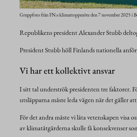
Gruppfoto från FN:s klimattoppmöte den 7 november 2025 i Bel
Republikens president Alexander Stubb delto
President Stubb höll Finlands nationella anfö
Vi har ett kollektivt ansvar
I sitt tal underströk presidenten tre faktorer. F
utsläpparna måste leda vägen när det gäller at
För det andra måste vi låta vetenskapen visa os
av klimatåtgärderna skulle få konsekvenser som 