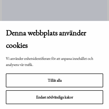
Kansli och kontakt
Denna webbplats använder
Kontakt
Uppgifter
och
organisation
cookies
För media
Vanliga frågor och svar
Vi använder enhetsidentifierare för att anpassa innehållet och
analysera vår trafik.
© Republikens
Tillgänglighetsutlåtande för
Tillåt alla
presidents kansli
webbplatsen presidentti.fi
2024
Endast nödvändiga kakor