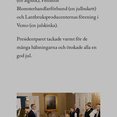
(en älgstek), Finlands
Blomsterhandlarförbund (en julbukett)
och Lantbruksproducenternas förening i
Vemo (en julskinka).
Presidentparet tackade varmt för de
många hälsningarna och önskade alla en
god jul.