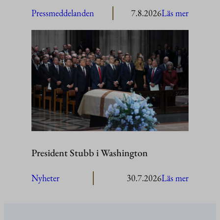
:
Pressmeddelanden
7.8.2026
Läs mer
President
Stubb
besöker
Åland
President Stubb i Washington
:
Nyheter
30.7.2026
Läs mer
President
Stubb
i