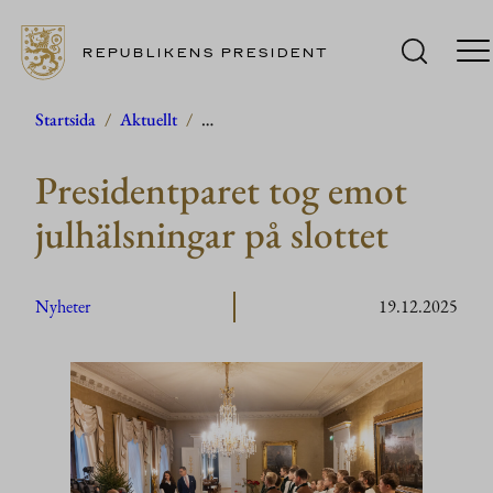
REPUBLIKENS PRESIDENT
Hoppa
Startsida
/
Aktuellt
/
…
till
Presidentparet tog emot
innehåll
julhälsningar på slottet
Nyheter
19.12.2025