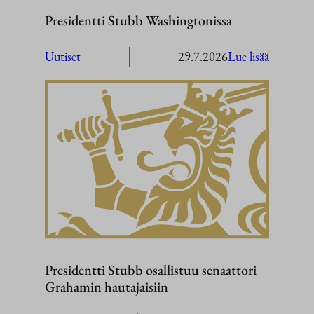
Presidentti Stubb Washingtonissa
:
Uutiset
29.7.2026
Lue lisää
President
Stubb
Washingt
Presidentti Stubb osallistuu senaattori
Grahamin hautajaisiin