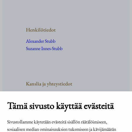
Henkilötiedot
Alexander Stubb
Suzanne Innes-Stubb
Kanslia ja yhteystiedot
Yhteystiedot
Tehtävät ja organisaatio
Tämä sivusto käyttää evästeitä
Medialle
Usein kysyttyä
Sivustollamme käytetään evästeitä sisällön räätälöimiseen,
sosiaalisen median ominaisuuksien tukemiseen ja kävijämäärän