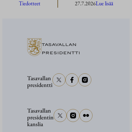
:
Tiedotteet
27.7.2026
Lue lisää
President
Stubb
osallistuu
senaattor
Grahami
TASAVALLAN
hautajaisi
PRESIDENTTI
Tasavallan
presidentti
Tasavallan
presidentin
kanslia