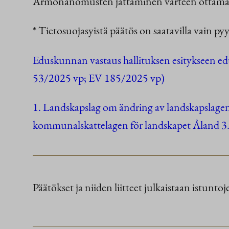
Armonanomusten jättäminen varteen ottama
* Tietosuojasyistä päätös on saatavilla vain py
Eduskunnan vastaus hallituksen esitykseen edu
53/2025 vp; EV 185/2025 vp)
1. Landskapslag om ändring av landskapslagen 
kommunalskattelagen för landskapet Åland 3.
Päätökset ja niiden liitteet julkaistaan istuntoje