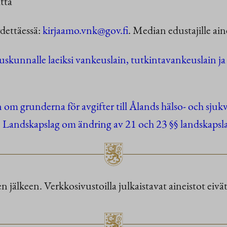
tta
ydettäessä:
kirjaamo.vnk@gov.fi
. Median edustajille ain
skunnalle laeiksi vankeuslain, tutkintavankeuslain j
om grunderna för avgifter till Ålands hälso- och sju
 Landskapslag om ändring av 21 och 23 §§ landskaps
n jälkeen. Verkkosivustoilla julkaistavat aineistot eivät o