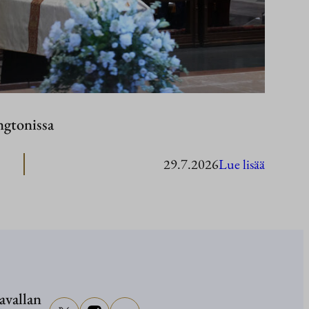
ngtonissa
:
29.7.2026
Lue lisää
Presiden
Stubb
Washing
avallan