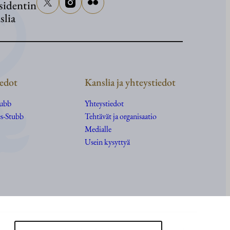
sidentin
slia
edot
Kanslia ja yhteystiedot
tubb
Yhteystiedot
s-Stubb
Tehtävät ja organisaatio
Medialle
Usein kysyttyä