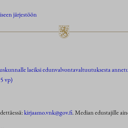
seen järjestöön
uskunnalle laeiksi edunvalvontavaltuutuksesta annetu
5 vp)
ydettäessä:
kirjaamo.vnk@gov.fi
. Median edustajille ain