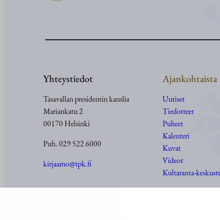
Yhteystiedot
Ajankohtaista
Tasavallan presidentin kanslia
Uutiset
Mariankatu 2
Tiedotteet
00170 Helsinki
Puheet
Kalenteri
Puh. 029 522 6000
Kuvat
Videot
kirjaamo@tpk.fi
Kultaranta-keskust