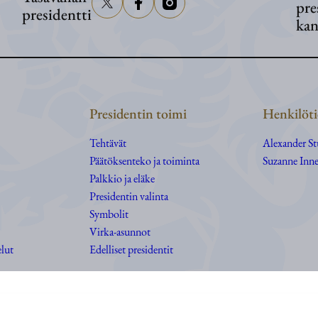
pre
presidentti
kan
Presidentin toimi
Henkilöti
Tehtävät
Alexander S
Päätöksenteko ja toiminta
Suzanne Inne
Palkkio ja eläke
Presidentin valinta
Symbolit
Virka-asunnot
elut
Edelliset presidentit