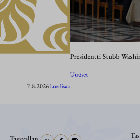
Presidentti Stubb Washi
Uutiset
:
7.8.2026
Lue lisää
Presidentti
Stubb
vierailee
Ahvenanmaalla
Tas
Tasavallan