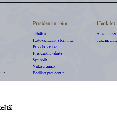
Presidentin toimi
Henkilöti
Tehtävät
Alexander S
Päätöksenteko ja toiminta
Suzanne Inne
Palkkio ja eläke
Presidentin valinta
Symbolit
Virka-asunnot
elut
Edelliset presidentit
eitä