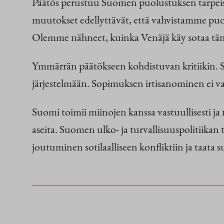
Päätös perustuu Suomen puolustuksen tarpeisii
muutokset edellyttävät, että vahvistamme puo
Olemme nähneet, kuinka Venäjä käy sotaa tän
Ymmärrän päätökseen kohdistuvan kritiikin. S
järjestelmään. Sopimuksen irtisanominen ei v
Suomi toimii miinojen kanssa vastuullisesti ja 
aseita. Suomen ulko- ja turvallisuuspolitiika
joutuminen sotilaalliseen konfliktiin ja taata s