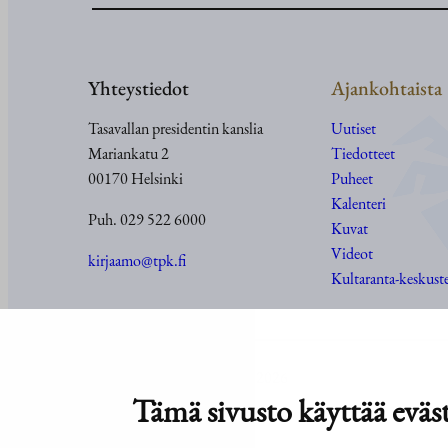
Yhteystiedot
Ajankohtaista
Tasavallan presidentin kanslia
Uutiset
Mariankatu 2
Tiedotteet
00170 Helsinki
Puheet
Kalenteri
Puh. 029 522 6000
Kuvat
Videot
kirjaamo@tpk.fi
Kultaranta-keskust
© Tasavallan presidentin kanslia 2026
Tämä sivusto käyttää eväst