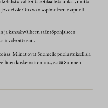
kohdistu välitöntä sotilaallista uhkaa, mutta
 joka ei ole Ottawan sopimuksen osapuoli.
n ja kansainväliseen sääntöpohjaiseen
n velvoitteisiin.
stoissa. Miinat ovat Suomelle puolustuksellisia
alueellinen koskemattomuus, estää Suomen