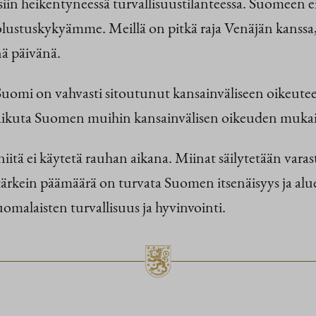
n heikentyneessä turvallisuustilanteessa. Suomeen ei 
lustuskykyämme. Meillä on pitkä raja Venäjän kanssa,
ä päivänä.
uomi on vahvasti sitoutunut kansainväliseen oikeutee
aikuta Suomen muihin kansainvälisen oikeuden mukaisii
niitä ei käytetä rauhan aikana. Miinat säilytetään vara
n tärkein päämäärä on turvata Suomen itsenäisyys ja 
uomalaisten turvallisuus ja hyvinvointi.