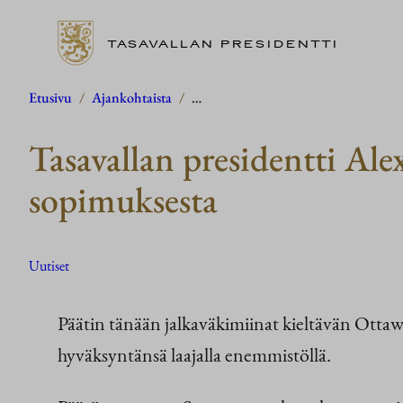
TASAVALLAN PRESIDENTTI
Siirry
Etusivu
/
Ajankohtaista
/
…
sisältöön
Tasavallan presidentti Al
sopimuksesta
Uutiset
Päätin tänään jalkaväkimiinat kieltävän Ottaw
hyväksyntänsä laajalla enemmistöllä.