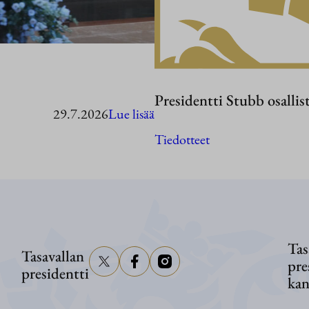
Presidentti Stubb osallis
:
29.7.2026
Lue lisää
Presidentti
Tiedotteet
Stubb
Washingtonissa
Tas
Tasavallan
pre
presidentti
kan