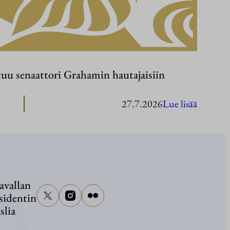
tuu senaattori Grahamin hautajaisiin
:
27.7.2026
Lue lisää
Presiden
Stubb
osallist
senaatto
avallan
Graham
sidentin
hautajai
slia