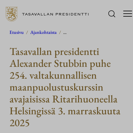
TASAVALLAN PRESIDENTTI
Siirry
Etusivu
/
Ajankohtaista
/
…
sisältöön
Tasavallan presidentti
Alexander Stubbin puhe
254. valtakunnallisen
maanpuolustuskurssin
avajaisissa Ritarihuoneella
Helsingissä 3. marraskuuta
2025