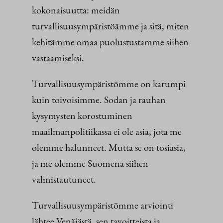
kokonaisuutta: meidän
turvallisuusympäristöämme ja sitä, miten
kehitämme omaa puolustustamme siihen
vastaamiseksi.
Turvallisuusympäristömme on karumpi
kuin toivoisimme. Sodan ja rauhan
kysymysten korostuminen
maailmanpolitiikassa ei ole asia, jota me
olemme halunneet. Mutta se on tosiasia,
ja me olemme Suomena siihen
valmistautuneet.
Turvallisuusympäristömme arviointi
lähtee Venäjästä, sen tavoitteista ja