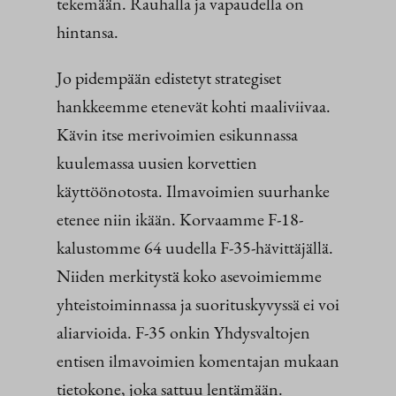
tekemään. Rauhalla ja vapaudella on
hintansa.
Jo pidempään edistetyt strategiset
hankkeemme etenevät kohti maaliviivaa.
Kävin itse merivoimien esikunnassa
kuulemassa uusien korvettien
käyttöönotosta. Ilmavoimien suurhanke
etenee niin ikään. Korvaamme F-18-
kalustomme 64 uudella F-35-hävittäjällä.
Niiden merkitystä koko asevoimiemme
yhteistoiminnassa ja suorituskyvyssä ei voi
aliarvioida. F-35 onkin Yhdysvaltojen
entisen ilmavoimien komentajan mukaan
tietokone, joka sattuu lentämään.