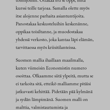
toimijoihin. Ottakaa irti se oppi, mitä
kurssi teille tarjoaa. Samalla olette myös
itse alojenne parhaita asiantuntijoita.
Panostakaa keskusteluihin keskenänne,
oppikaa toisiltanne, ja muodostakaa
yhdessä verkosto, joka kantaa läpi elämän,
tarvittaessa myös kriisitilanteissa.
Suomen mallia ihaillaan maailmalla,
kuten viimeisin Economistin numero
osoittaa. Olkaamme siitä ylpeitä, mutta se
ei tarkoita sitä, etteikö malliamme pitäisi
jatkuvasti kehittää. Pidetään pää kylmänä
ja sydän lämpimänä. Suomen malli on
malttia, valmistautumista ja