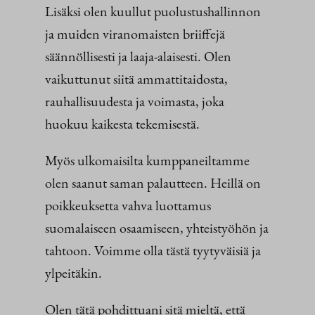
Lisäksi olen kuullut puolustushallinnon
ja muiden viranomaisten briiffejä
säännöllisesti ja laaja-alaisesti. Olen
vaikuttunut siitä ammattitaidosta,
rauhallisuudesta ja voimasta, joka
huokuu kaikesta tekemisestä.
Myös ulkomaisilta kumppaneiltamme
olen saanut saman palautteen. Heillä on
poikkeuksetta vahva luottamus
suomalaiseen osaamiseen, yhteistyöhön ja
tahtoon. Voimme olla tästä tyytyväisiä ja
ylpeitäkin.
Olen tätä pohdittuani sitä mieltä, että