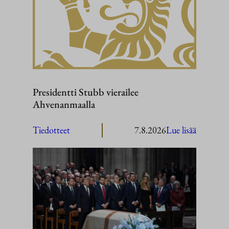
Presidentti Stubb vierailee
Ahvenanmaalla
:
Tiedotteet
7.8.2026
Lue lisää
President
Stubb
vierailee
Ahvenan