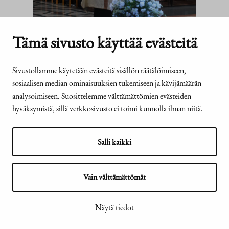
Tämä sivusto käyttää evästeitä
Presidentti Stubb Washingtonissa
Sivustollamme käytetään evästeitä sisällön räätälöimiseen,
:
Uutiset
29.7.2026
Lue lisää
sosiaalisen median ominaisuuksien tukemiseen ja kävijämäärän
President
analysoimiseen. Suosittelemme välttämättömien evästeiden
Stubb
hyväksymistä, sillä verkkosivusto ei toimi kunnolla ilman niitä.
Washingt
Salli kaikki
TASAVALLAN
PRESIDENTTI
Vain välttämättömät
Tasavallan
Näytä tiedot
presidentti