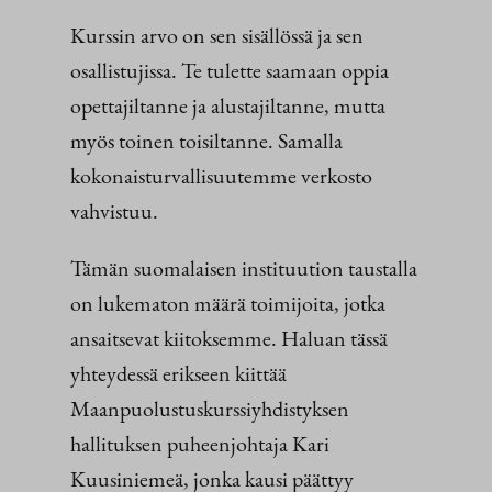
Kurssin arvo on sen sisällössä ja sen
osallistujissa. Te tulette saamaan oppia
opettajiltanne ja alustajiltanne, mutta
myös toinen toisiltanne. Samalla
kokonaisturvallisuutemme verkosto
vahvistuu.
Tämän suomalaisen instituution taustalla
on lukematon määrä toimijoita, jotka
ansaitsevat kiitoksemme. Haluan tässä
yhteydessä erikseen kiittää
Maanpuolustuskurssiyhdistyksen
hallituksen puheenjohtaja Kari
Kuusiniemeä, jonka kausi päättyy