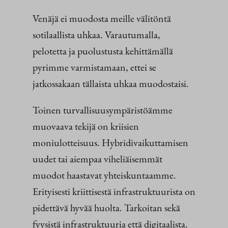
Venäjä ei muodosta meille välitöntä
sotilaallista uhkaa. Varautumalla,
pelotetta ja puolustusta kehittämällä
pyrimme varmistamaan, ettei se
jatkossakaan tällaista uhkaa muodostaisi.
Toinen turvallisuusympäristöämme
muovaava tekijä on kriisien
moniulotteisuus. Hybridivaikuttamisen
uudet tai aiempaa viheliäisemmät
muodot haastavat yhteiskuntaamme.
Erityisesti kriittisestä infrastruktuurista on
pidettävä hyvää huolta. Tarkoitan sekä
fyysistä infrastruktuuria että digitaalista.