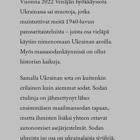
Vuonna 2022 Venäjän hyökkäyssota
Ukrainassa sai muotoja, jotka
muistuttivat meitä 1940-luvun
panssaritaisteluista – joista osa vieläpä
käytiin nimenomaan Ukrainan aroilla.
Myös massasodankäynnissä on ollut
historian kaikuja.
Samalla Ukrainan sota on kuitenkin
erilainen kuin aiemmat sodat. Sodan
etulinja on jähmettynyt lähes
ensimmäisen maailmansodan tapaan,
mutta ihmisten lisäksi yhteen ottavat
autonomiset asejärjestelmät. Sodan
uhreista iso osa on ukrainalaisia siviilejä,