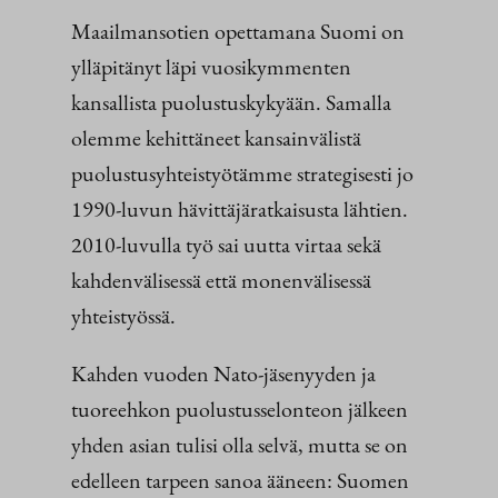
Maailmansotien opettamana Suomi on
ylläpitänyt läpi vuosikymmenten
kansallista puolustuskykyään. Samalla
olemme kehittäneet kansainvälistä
puolustusyhteistyötämme strategisesti jo
1990-luvun hävittäjäratkaisusta lähtien.
2010-luvulla työ sai uutta virtaa sekä
kahdenvälisessä että monenvälisessä
yhteistyössä.
Kahden vuoden Nato-jäsenyyden ja
tuoreehkon puolustusselonteon jälkeen
yhden asian tulisi olla selvä, mutta se on
edelleen tarpeen sanoa ääneen: Suomen