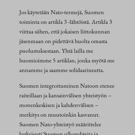
Jos käytetään Nato-termejä, Suomen
toiminta on artikla 3 -lähtöistä. Artikla 3
viittaa siihen, että jokaisen liittokunnan
jäsenmaan on pidettävä huolta omasta
puolustuksestaan. Yhtä lailla me
huomioimme 5 artiklan, jonka myötä me
annamme ja saamme solidaarisuutta.
Suomen integroituminen Natoon etenee
raiteillaan ja kansainvälisen yhteistyön –
monenkeskisen ja kahdenvälisen –
merkitys on muutoinkin kasvanut.
Suomen Nato-yhteistyö määrittelee
keskeisesti Suomen ulkosuhteita ja