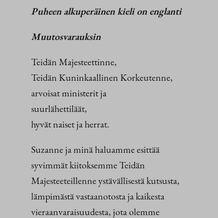
Puheen alkuperäinen kieli on englanti
Muutosvarauksin
Teidän Majesteettinne,
Teidän Kuninkaallinen Korkeutenne,
arvoisat ministerit ja
suurlähettiläät,
hyvät naiset ja herrat.
Suzanne ja minä haluamme esittää
syvimmät kiitoksemme Teidän
Majesteeteillenne ystävällisestä kutsusta,
lämpimästä vastaanotosta ja kaikesta
vieraanvaraisuudesta, jota olemme