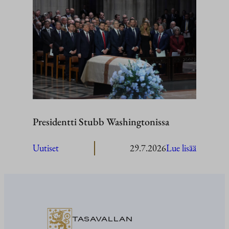
Stubb
vierailee
Ahvenan
Presidentti Stubb Washingtonissa
:
Uutiset
29.7.2026
Lue lisää
President
Stubb
Washingt
TASAVALLAN