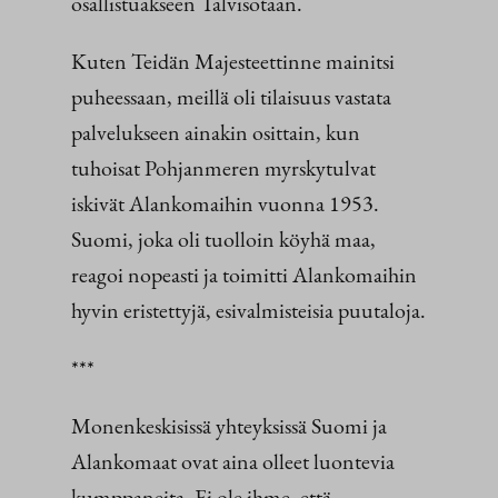
osallistuakseen Talvisotaan.
Kuten Teidän Majesteettinne mainitsi
puheessaan, meillä oli tilaisuus vastata
palvelukseen ainakin osittain, kun
tuhoisat Pohjanmeren myrskytulvat
iskivät Alankomaihin vuonna 1953.
Suomi, joka oli tuolloin köyhä maa,
reagoi nopeasti ja toimitti Alankomaihin
hyvin eristettyjä, esivalmisteisia puutaloja.
***
Monenkeskisissä yhteyksissä Suomi ja
Alankomaat ovat aina olleet luontevia
kumppaneita. Ei ole ihme, että