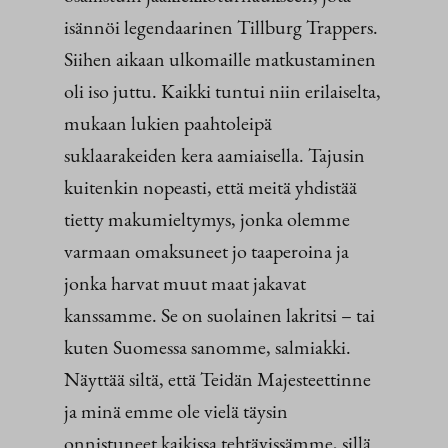
isännöi legendaarinen Tillburg Trappers.
Siihen aikaan ulkomaille matkustaminen
oli iso juttu. Kaikki tuntui niin erilaiselta,
mukaan lukien paahtoleipä
suklaarakeiden kera aamiaisella. Tajusin
kuitenkin nopeasti, että meitä yhdistää
tietty makumieltymys, jonka olemme
varmaan omaksuneet jo taaperoina ja
jonka harvat muut maat jakavat
kanssamme. Se on suolainen lakritsi – tai
kuten Suomessa sanomme, salmiakki.
Näyttää siltä, että Teidän Majesteettinne
ja minä emme ole vielä täysin
onnistuneet kaikissa tehtävissämme, sillä