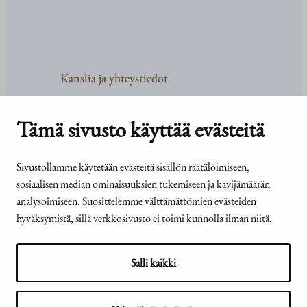
Kanslia ja yhteystiedot
Yhteystiedot
Tehtävät ja organisaatio
Tämä sivusto käyttää evästeitä
Medialle
Usein kysyttyä
Sivustollamme käytetään evästeitä sisällön räätälöimiseen,
sosiaalisen median ominaisuuksien tukemiseen ja kävijämäärän
analysoimiseen. Suosittelemme välttämättömien evästeiden
hyväksymistä, sillä verkkosivusto ei toimi kunnolla ilman niitä.
© Tasavallan presidentin
Presidentti.fi-sivuston
kanslia 2026
saavutettavuusseloste
Salli kaikki