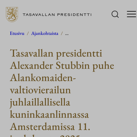
TASAVALLAN PRESIDENTTI
Siirry
Etusivu
/
Ajankohtaista
/
…
sisältöön
Tasavallan presidentti
Alexander Stubbin puhe
Alankomaiden-
valtiovierailun
juhlaillallisella
kuninkaanlinnassa
Amsterdamissa 11.