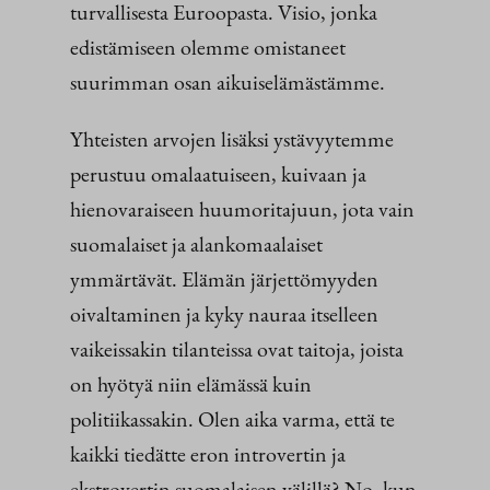
turvallisesta Euroopasta. Visio, jonka
edistämiseen olemme omistaneet
suurimman osan aikuiselämästämme.
Yhteisten arvojen lisäksi ystävyytemme
perustuu omalaatuiseen, kuivaan ja
hienovaraiseen huumoritajuun, jota vain
suomalaiset ja alankomaalaiset
ymmärtävät. Elämän järjettömyyden
oivaltaminen ja kyky nauraa itselleen
vaikeissakin tilanteissa ovat taitoja, joista
on hyötyä niin elämässä kuin
politiikassakin. Olen aika varma, että te
kaikki tiedätte eron introvertin ja
ekstrovertin suomalaisen välillä? No, kun