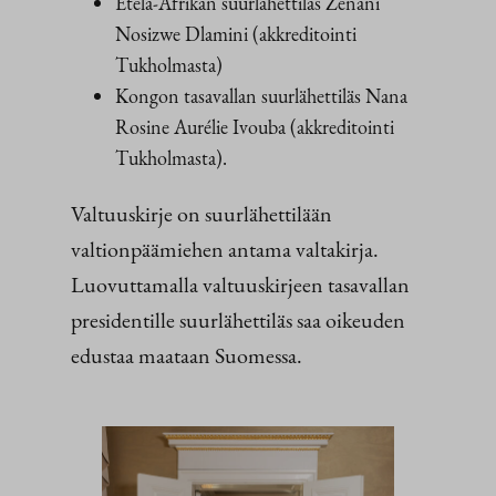
Etelä-Afrikan suurlähettiläs Zenani
Nosizwe Dlamini (akkreditointi
Tukholmasta)
Kongon tasavallan suurlähettiläs Nana
Rosine Aurélie Ivouba (akkreditointi
Tukholmasta).
Valtuuskirje on suurlähettilään
valtionpäämiehen antama valtakirja.
Luovuttamalla valtuuskirjeen tasavallan
presidentille suurlähettiläs saa oikeuden
edustaa maataan Suomessa.