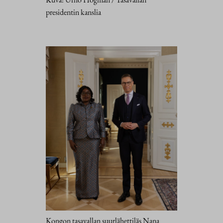
presidentin kanslia
Kongon tasavallan suurlähettiläs Nana