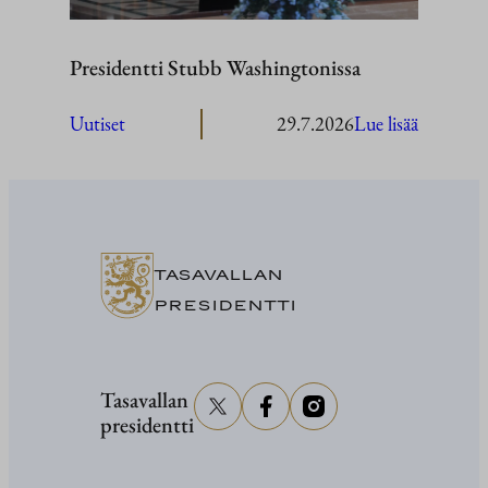
Presidentti Stubb Washingtonissa
:
Uutiset
29.7.2026
Lue lisää
President
Stubb
Washingt
TASAVALLAN
PRESIDENTTI
Tasavallan
presidentti