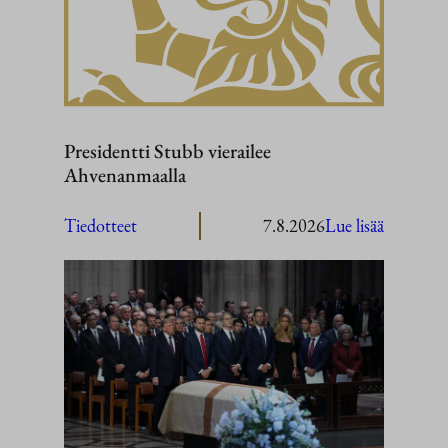
Presidentti Stubb vierailee
Ahvenanmaalla
:
Tiedotteet
7.8.2026
Lue lisää
President
Stubb
vierailee
Ahvenan