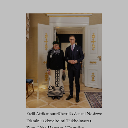
Etelä-Afrikan suurlähettiläs Zenani Nosizwe
Dlamini (akkreditointi Tukholmasta).
Kuva: Urho Högman / Tasavallan