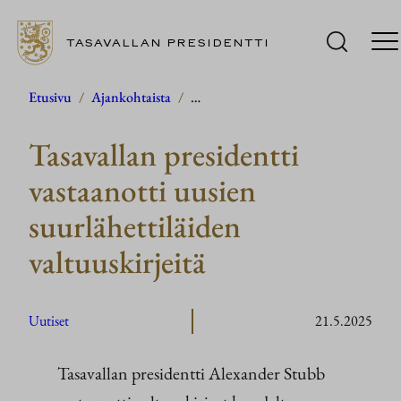
TASAVALLAN PRESIDENTTI
Siirry
Etusivu
/
Ajankohtaista
/
…
sisältöön
Tasavallan presidentti
vastaanotti uusien
suurlähettiläiden
valtuuskirjeitä
Uutiset
21.5.2025
Tasavallan presidentti Alexander Stubb