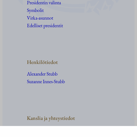
Presidentin valinta
Symbolit
Virka-asunnot
Edelliset presidentit
Henkilötiedot
Alexander Stubb
Suzanne Innes-Stubb
Kanslia ja yhteystiedot
Yhteystiedot