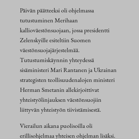
Päivän päätteeksi oli ohjelmassa
tutustuminen Merihaan
kallioväestönsuojaan, jossa presidentti
Zelenskyille esiteltiin Suomen
väestönsuojajärjestelmää.
Tutustumiskäynnin yhteydessä
sisäministeri Mari Rantanen ja Ukrainan
strategisten teollisuudenalojen ministeri
Herman Smetanin allekirjoittivat
yhteistyölinjauksen väestönsuojiin
liittyvän yhteistyön tiivistämisestä.
Vierailun aikana puolisoilla oli
erillisohjelmaa yhteisen ohjelman lisäksi.