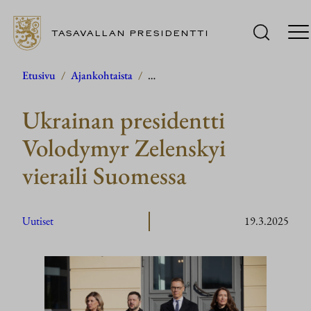
TASAVALLAN PRESIDENTTI
Siirry
Etusivu
/
Ajankohtaista
/
…
sisältöön
Ukrainan presidentti
Volodymyr Zelenskyi
vieraili Suomessa
Uutiset
19.3.2025