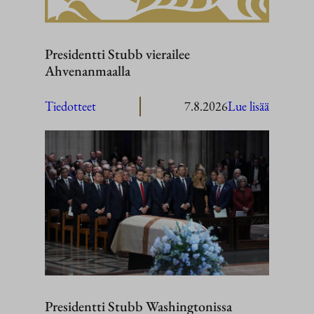
Presidentti Stubb vierailee
Ahvenanmaalla
:
Tiedotteet
7.8.2026
Lue lisää
President
Stubb
vierailee
Ahvenan
Presidentti Stubb Washingtonissa