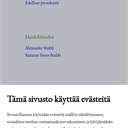
Edelliset presidentit
Henkilötiedot
Alexander Stubb
Suzanne Innes-Stubb
Kanslia ja yhteystiedot
Tämä sivusto käyttää evästeitä
Yhteystiedot
Tehtävät ja organisaatio
Sivustollamme käytetään evästeitä sisällön räätälöimiseen,
Medialle
sosiaalisen median ominaisuuksien tukemiseen ja kävijämäärän
Usein kysyttyä