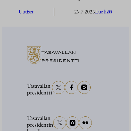
:
Uutiset
29.7.2026
Lue lisää
President
Stubb
Washingt
TASAVALLAN
PRESIDENTTI
Tasavallan
presidentti
Tasavallan
presidentin