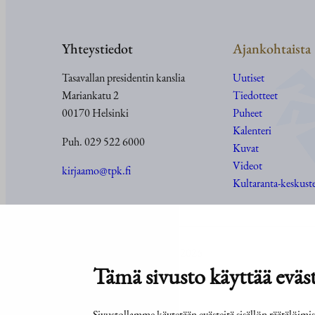
Yhteystiedot
Ajankohtaista
Tasavallan presidentin kanslia
Uutiset
Mariankatu 2
Tiedotteet
00170 Helsinki
Puheet
Kalenteri
Puh. 029 522 6000
Kuvat
Videot
kirjaamo@tpk.fi
Kultaranta-keskust
© Tasavallan presidentin kanslia 2026
Tämä sivusto käyttää eväst
Sivustollamme käytetään evästeitä sisällön räätälöim