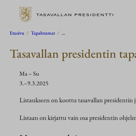
TASAVALLAN PRESIDENTTI
Siirry
Etusivu
/
Tapahtumat
/
…
sisältöön
Tasavallan presidentin ta
Ma
–
Su
3.–9.3.2025
Listaukseen on koottu tasavallan presidentin j
Listaan on kirjattu vain osa presidentin ohjelma