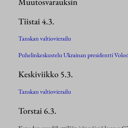
Muutosvarauksin
Tiistai 4.3.
Tanskan valtiovierailu
Puhelinkeskustelu Ukrainan presidentti Volo
Keskiviikko 5.3.
Tanskan valtiovierailu
Torstai 6.3.
Kanadan suurlähettilään isännöimä lounas G7-