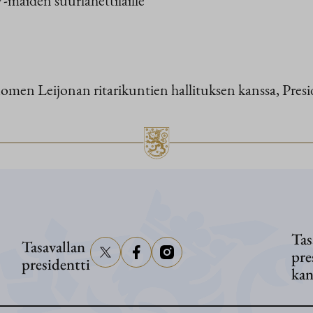
n Leijonan ritarikuntien hallituksen kanssa, Presi
Tas
Tasavallan
pre
presidentti
kan