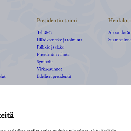
Presidentin toimi
Henkilöti
Tehtävät
Alexander S
Päätöksenteko ja toiminta
Suzanne Inne
Palkkio ja eläke
Presidentin valinta
Symbolit
Virka-asunnot
elut
Edelliset presidentit
eitä
iseen, sosiaalisen median ominaisuuksien tukemiseen ja kävijämäärän