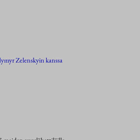
dymyr Zelenskyin kanssa
maiden suurlähettiläille