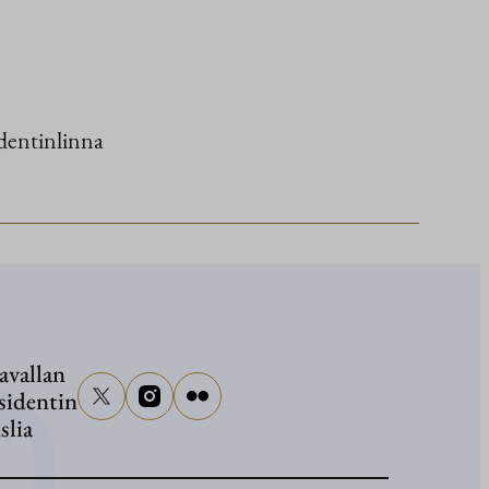
dentinlinna
avallan
sidentin
slia