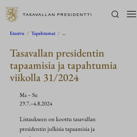
TASAVALLAN PRESIDENTTI
Siirry
Etusivu
/
Tapahtumat
/
…
sisältöön
Tasavallan presidentin
tapaamisia ja tapahtumia
viikolla 31/2024
Ma
–
Su
29.7.–4.8.2024
Listaukseen on koottu tasavallan
presidentin julkisia tapaamisia ja