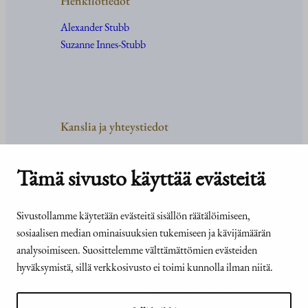
Henkilötiedot
Alexander Stubb
Suzanne Innes-Stubb
Kanslia ja yhteystiedot
Yhteystiedot
Tehtävät ja organisaatio
Tämä sivusto käyttää evästeitä
Medialle
Usein kysyttyä
Sivustollamme käytetään evästeitä sisällön räätälöimiseen,
sosiaalisen median ominaisuuksien tukemiseen ja kävijämäärän
analysoimiseen. Suosittelemme välttämättömien evästeiden
hyväksymistä, sillä verkkosivusto ei toimi kunnolla ilman niitä.
© Tasavallan presidentin
Presidentti.fi-sivuston
kanslia 2026
saavutettavuusseloste