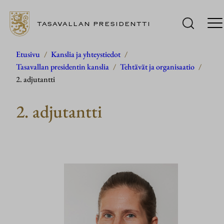
TASAVALLAN PRESIDENTTI
Siirry
Etusivu
/
Kanslia ja yhteystiedot
/
Tasavallan presidentin kanslia
/
Tehtävät ja organisaatio
/
sisältöön
2. adjutantti
2. adjutantti