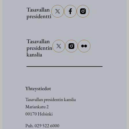
kaupung
tervetulo
Tasavallan
presidentti
5.6.2026
Tasavallan
presidentin
kanslia
Yhteystiedot
Tasavallan presidentin kanslia
Mariankatu 2
00170 Helsinki
Puh. 029 522 6000