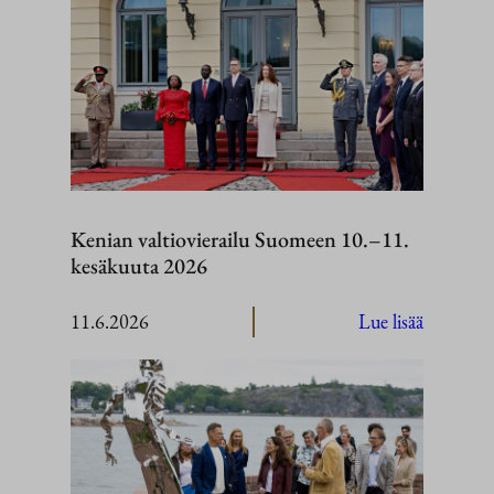
Kenian valtiovierailu Suomeen 10.–11.
kesäkuuta 2026
:
11.6.2026
Lue lisää
Kenian
valtiovier
Suomeen
10.–
11.