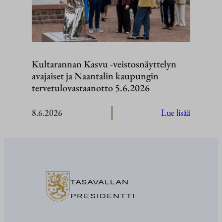
kesäkuut
2026
Kultarannan Kasvu -veistosnäyttelyn
avajaiset ja Naantalin kaupungin
tervetulovastaanotto 5.6.2026
:
8.6.2026
Lue lisää
Kultaran
Kasvu
-
veistosnä
avajaiset
TASAVALLAN
ja
PRESIDENTTI
Naantali