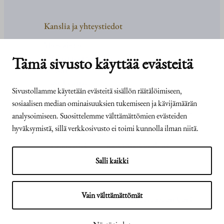
Kanslia ja yhteystiedot
Yhteystiedot
Tehtävät ja organisaatio
Tämä sivusto käyttää evästeitä
Medialle
Usein kysyttyä
Sivustollamme käytetään evästeitä sisällön räätälöimiseen,
sosiaalisen median ominaisuuksien tukemiseen ja kävijämäärän
analysoimiseen. Suosittelemme välttämättömien evästeiden
hyväksymistä, sillä verkkosivusto ei toimi kunnolla ilman niitä.
© Tasavallan presidentin
Presidentti.fi-sivuston
kanslia 2026
saavutettavuusseloste
Salli kaikki
Vain välttämättömät
Näytä evästeasetukseni