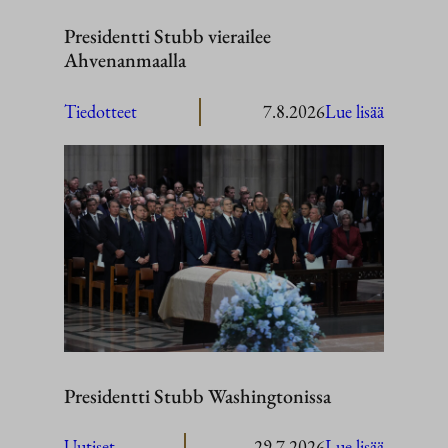
Presidentti Stubb vierailee
Ahvenanmaalla
:
Tiedotteet
7.8.2026
Lue lisää
President
Stubb
vierailee
Ahvenan
Presidentti Stubb Washingtonissa
:
Uutiset
29.7.2026
Lue lisää