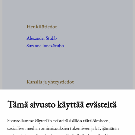
Henkilötiedot
Alexander Stubb
Suzanne Innes-Stubb
Kanslia ja yhteystiedot
Yhteystiedot
Tehtävät ja organisaatio
Tämä sivusto käyttää evästeitä
Medialle
Usein kysyttyä
Sivustollamme käytetään evästeitä sisällön räätälöimiseen,
sosiaalisen median ominaisuuksien tukemiseen ja kävijämäärän