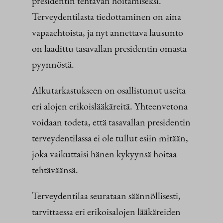
presidentin tehtävän hoitamiseksi.
Terveydentilasta tiedottaminen on aina
vapaaehtoista, ja nyt annettava lausunto
on laadittu tasavallan presidentin omasta
pyynnöstä.
Alkutarkastukseen on osallistunut useita
eri alojen erikoislääkäreitä. Yhteenvetona
voidaan todeta, että tasavallan presidentin
terveydentilassa ei ole tullut esiin mitään,
joka vaikuttaisi hänen kykyynsä hoitaa
tehtäväänsä.
Terveydentilaa seurataan säännöllisesti,
tarvittaessa eri erikoisalojen lääkäreiden