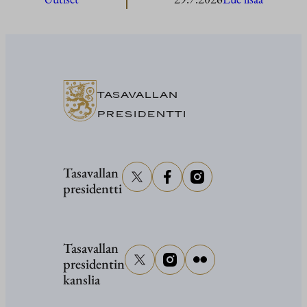
President
Stubb
Washingt
TASAVALLAN
PRESIDENTTI
Tasavallan
presidentti
Tasavallan
presidentin
kanslia