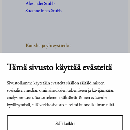
Alexander Stubb
Suzanne Innes-Stubb
Kanslia ja yhteystiedot
Yhteystiedot
Tehtävät ja organisaatio
Tämä sivusto käyttää evästeitä
Medialle
Usein kysyttyä
Sivustollamme käytetään evästeitä sisällön räätälöimiseen,
sosiaalisen median ominaisuuksien tukemiseen ja kävijämäärän
analysoimiseen. Suosittelemme välttämättömien evästeiden
hyväksymistä, sillä verkkosivusto ei toimi kunnolla ilman niitä.
© Tasavallan presidentin
Presidentti.fi-sivuston
kanslia 2026
saavutettavuusseloste
Salli kaikki