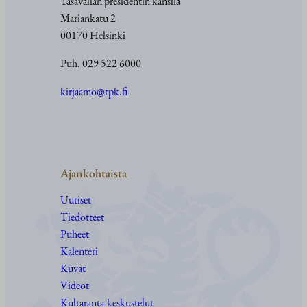
Tasavallan presidentin kanslia
Mariankatu 2
00170 Helsinki
Puh. 029 522 6000
kirjaamo@tpk.fi
Ajankohtaista
Uutiset
Tiedotteet
Puheet
Kalenteri
Kuvat
Videot
Kultaranta-keskustelut