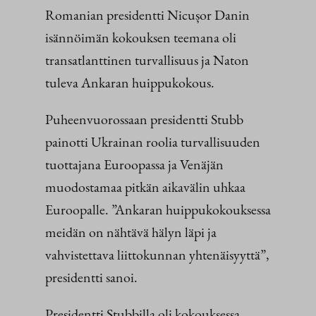
Romanian presidentti Nicușor Danin
isännöimän kokouksen teemana oli
transatlanttinen turvallisuus ja Naton
tuleva Ankaran huippukokous.
Puheenvuorossaan presidentti Stubb
painotti Ukrainan roolia turvallisuuden
tuottajana Euroopassa ja Venäjän
muodostamaa pitkän aikavälin uhkaa
Euroopalle. ”Ankaran huippukokouksessa
meidän on nähtävä hälyn läpi ja
vahvistettava liittokunnan yhtenäisyyttä”,
presidentti sanoi.
Presidentti Stubbilla oli kokouksessa