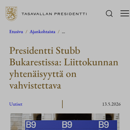
TASAVALLAN PRESIDENTTI
Siirry
Etusivu
/
Ajankohtaista
/
…
sisältöön
Presidentti Stubb
Bukarestissa: Liittokunnan
yhtenäisyyttä on
vahvistettava
Uutiset
13.5.2026