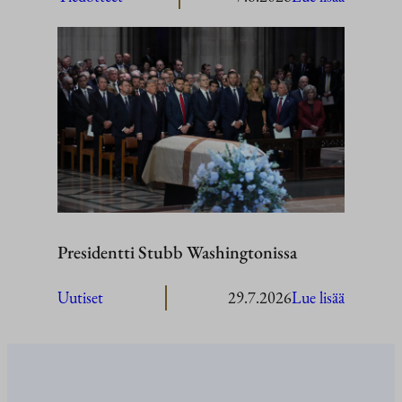
President
Stubb
vierailee
Ahvenan
Presidentti Stubb Washingtonissa
:
Uutiset
29.7.2026
Lue lisää
President
Stubb
Washingt