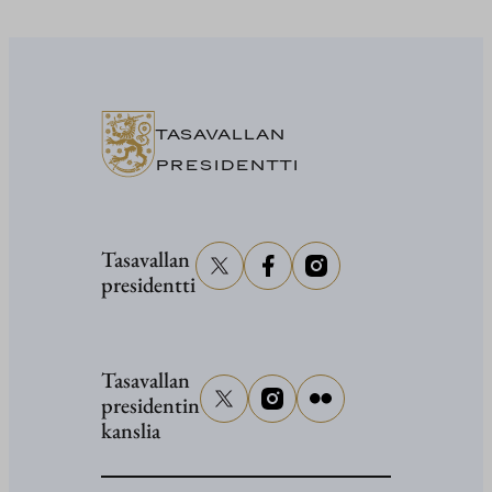
President
Stubb
Washingt
TASAVALLAN
PRESIDENTTI
Tasavallan
presidentti
Tasavallan
presidentin
kanslia