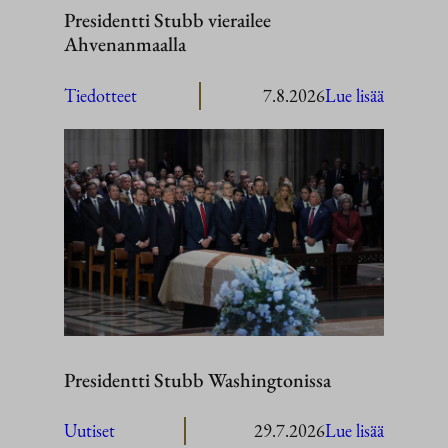
Presidentti Stubb vierailee
Ahvenanmaalla
:
Tiedotteet
7.8.2026
Lue lisää
President
Stubb
vierailee
Ahvenan
Presidentti Stubb Washingtonissa
:
Uutiset
29.7.2026
Lue lisää