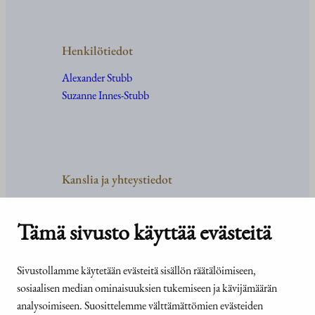
Henkilötiedot
Alexander Stubb
Suzanne Innes-Stubb
Kanslia ja yhteystiedot
Yhteystiedot
Tehtävät ja organisaatio
Tämä sivusto käyttää evästeitä
Medialle
Usein kysyttyä
Sivustollamme käytetään evästeitä sisällön räätälöimiseen,
sosiaalisen median ominaisuuksien tukemiseen ja kävijämäärän
analysoimiseen. Suosittelemme välttämättömien evästeiden