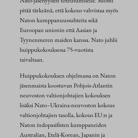
Nato-jäsenyyden toteutumiselle. Suomi
pitää tärkeänä, että kokous vahvistaa myös
Naton kumppanuussuhteita sekä
Euroopan unionin että Aasian ja
Tyynenmeren maiden kanssa. Nato juhlii
huippukokouksessa 75-vuotista
taivaltaan.
Huippukokouksen ohjelmassa on Naton
jäsenmaista koostuvan Pohjois-Atlantin
neuvoston valtionjohtajien kokouksen
lisäksi Nato–Ukraina-neuvoston kokous
valtionjohtajien tasolla, kokous EU:n ja
Naton indopasifisten kumppaneiden
Australian, Etelä-Korean, Japanin ja