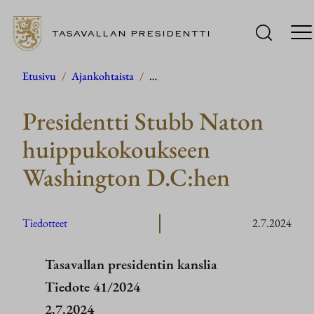
TASAVALLAN PRESIDENTTI
Siirry
Etusivu
/
Ajankohtaista
/
…
sisältöön
Presidentti Stubb Naton
huippukokoukseen
Washington D.C:hen
Tiedotteet
2.7.2024
Tasavallan presidentin kanslia
Tiedote 41/2024
2.7.2024