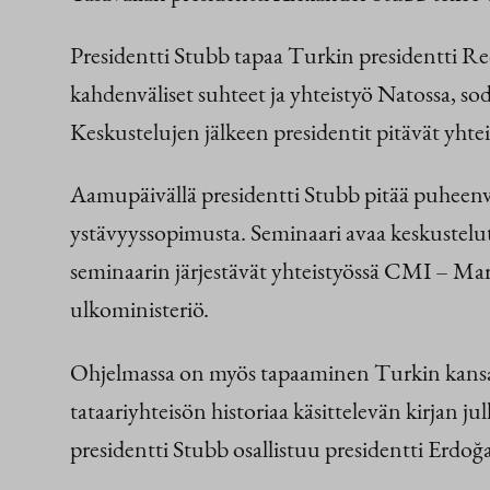
Presidentti Stubb tapaa Turkin presidentti 
kahdenväliset suhteet ja yhteistyö Natossa, s
Keskustelujen jälkeen presidentit pitävät yhte
Aamupäivällä presidentti Stubb pitää puheenvu
ystävyyssopimusta. Seminaari avaa keskustelut
seminaarin järjestävät yhteistyössä CMI – Mar
ulkoministeriö.
Ohjelmassa on myös tapaaminen Turkin kansa
tataariyhteisön historiaa käsittelevän kirjan 
presidentti Stubb osallistuu presidentti Erdoğan