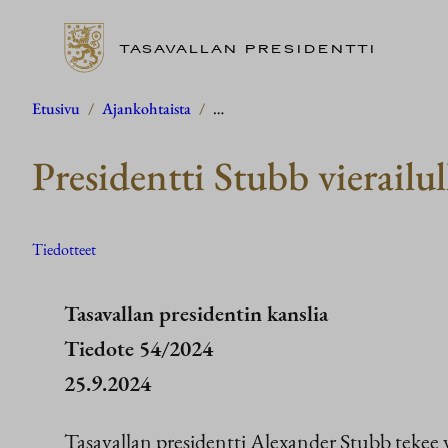
TASAVALLAN PRESIDENTTI
Siirry
Etusivu
/
Ajankohtaista
/
…
sisältöön
Presidentti Stubb vierailu
Tiedotteet
Tasavallan presidentin kanslia
Tiedote 54/2024
25.9.2024
Tasavallan presidentti Alexander Stubb tekee v