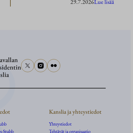
:
29.7.2026
Lue lisää
Presiden
Stubb
Washing
avallan
sidentin
slia
edot
Kanslia ja yhteystiedot
tubb
Yhteystiedot
s-Stubb
Tehtävät ja organisaatio