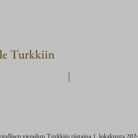
lle Turkkiin
irallisen vierailun Turkkiin tiistaina 1. lokakuuta 202