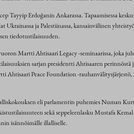
Recep Tayyip Erdoğanin Ankarassa. Tapaamisessa kesk
odat Ukrainassa ja Palestiinassa, kansainvälinen yhtei
isen tiedotustilaisuuden.
oron Martti Ahtisaari Legacy -seminaarissa, joka juh
ilaisuuksien sarjan presidentti Ahtisaaren perinnöstä 
tti Ahtisaari Peace Foundation -rauhanvälitysjärjestö,
lliskokouksen eli parlamentin puhemies Numan Kurt
julkistustilaisuuteen sekä seppeleenlasku Mustafa Kema
in isännöimälle illalliselle.