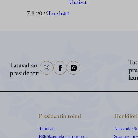
Uutiset
:
7.8.2026
Lue lisää
Presidentti
Stubb
vierailee
Ahvenanmaalla
Tas
Tasavallan
pre
presidentti
kan
Presidentin toimi
Henkilöti
Tehtävät
Alexander S
Päätöksenteko ja toiminta
Suzanne Inne