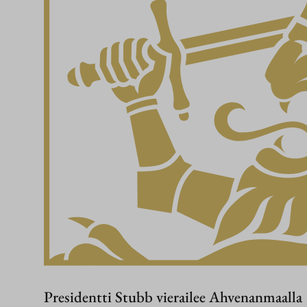
Presidentti Stubb vierailee Ahvenanmaalla