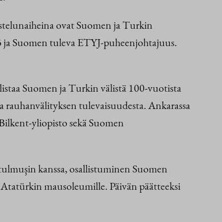
ustelunaiheina ovat Suomen ja Turkin
styö ja Suomen tuleva ETYJ-puheenjohtajuus.
listaa Suomen ja Turkin välistä 100-vuotista
ja rauhanvälityksen tulevaisuudesta. Ankarassa
 Bilkent-yliopisto sekä Suomen
ulmuşin kanssa, osallistuminen Suomen
l Atatürkin mausoleumille. Päivän päätteeksi