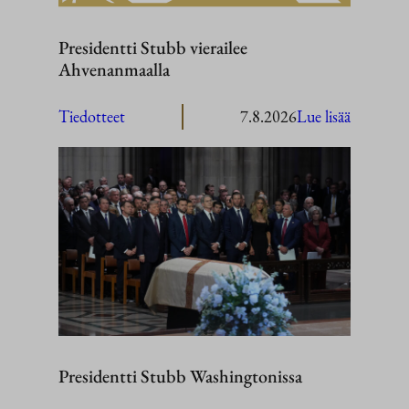
Presidentti Stubb vierailee
Ahvenanmaalla
:
Tiedotteet
7.8.2026
Lue lisää
President
Stubb
vierailee
Ahvenan
Presidentti Stubb Washingtonissa