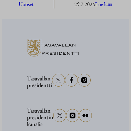
:
Uutiset
29.7.2026
Lue lisää
President
Stubb
Washingt
TASAVALLAN
PRESIDENTTI
Tasavallan
presidentti
Tasavallan
presidentin
kanslia