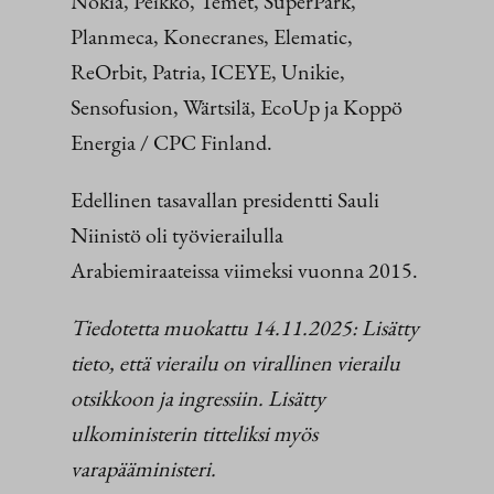
Nokia, Peikko, Temet, SuperPark,
Planmeca, Konecranes, Elematic,
ReOrbit, Patria, ICEYE, Unikie,
Sensofusion, Wärtsilä, EcoUp ja Koppö
Energia / CPC Finland.
Edellinen tasavallan presidentti Sauli
Niinistö oli työvierailulla
Arabiemiraateissa viimeksi vuonna 2015.
Tiedotetta muokattu 14.11.2025: Lisätty
tieto, että vierailu on virallinen vierailu
otsikkoon ja ingressiin.
Lisätty
ulkoministerin titteliksi myös
varapääministeri.