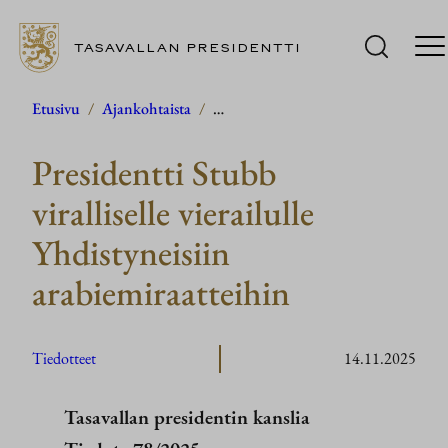
TASAVALLAN PRESIDENTTI
Siirry
Etusivu
/
Ajankohtaista
/
…
sisältöön
Presidentti Stubb
viralliselle vierailulle
Yhdistyneisiin
arabiemiraatteihin
Tiedotteet
14.11.2025
Tasavallan presidentin kanslia