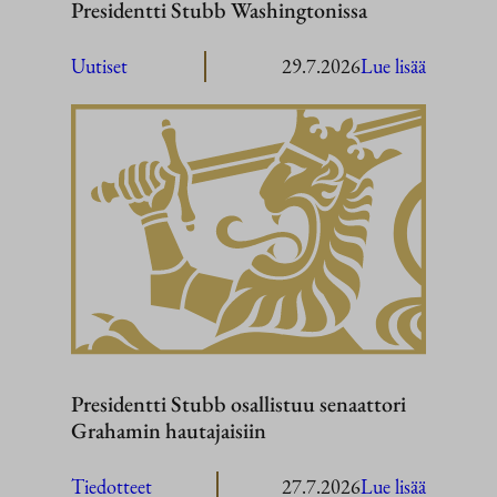
Presidentti Stubb Washingtonissa
:
Uutiset
29.7.2026
Lue lisää
President
Stubb
Washingt
Presidentti Stubb osallistuu senaattori
Grahamin hautajaisiin
:
Tiedotteet
27.7.2026
Lue lisää