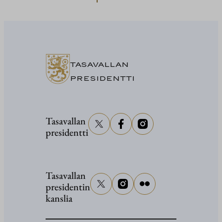
President
Stubb
osallistuu
senaattor
Grahami
TASAVALLAN
hautajaisi
PRESIDENTTI
Tasavallan
presidentti
Tasavallan
presidentin
kanslia