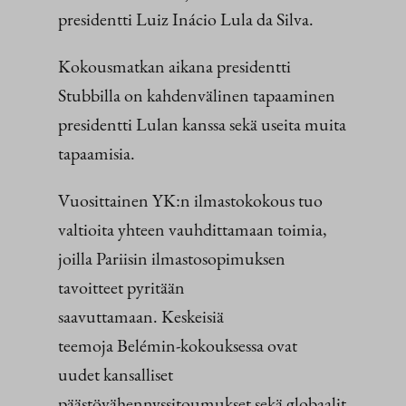
presidentti Luiz Inácio Lula da Silva.
Kokousmatkan aikana presidentti
Stubbilla on kahdenvälinen tapaaminen
presidentti Lulan kanssa sekä useita muita
tapaamisia.
Vuosittainen YK:n ilmastokokous tuo
valtioita yhteen vauhdittamaan toimia,
joilla Pariisin ilmastosopimuksen
tavoitteet pyritään
saavuttamaan. Keskeisiä
teemoja Belémin-kokouksessa ovat
uudet kansalliset
päästövähennyssitoumukset sekä globaalit