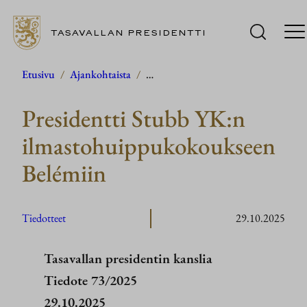
TASAVALLAN PRESIDENTTI
Siirry
Etusivu
/
Ajankohtaista
/
…
sisältöön
Presidentti Stubb YK:n
ilmastohuippukokoukseen
Belémiin
Tiedotteet
29.10.2025
Tasavallan presidentin kanslia
Tiedote 73/2025
29.10.2025