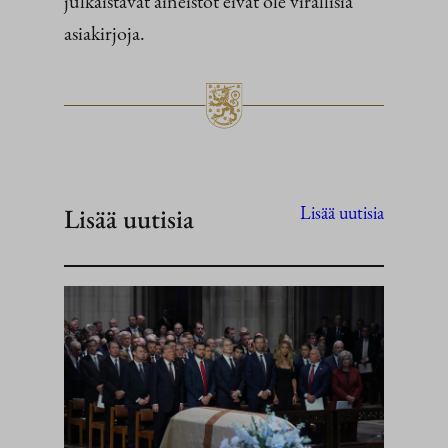
julkaistavat aineistot eivät ole virallisia
asiakirjoja.
Lisää uutisia
Lisää uutisia