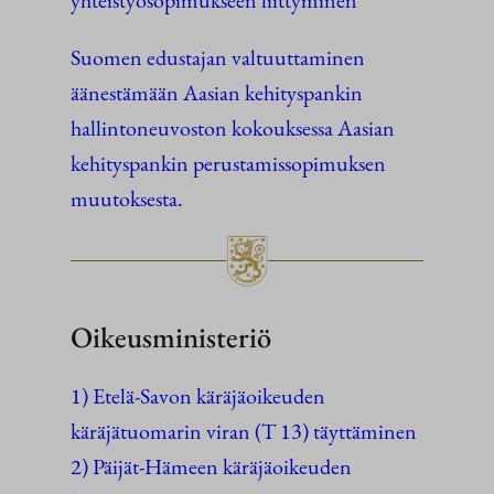
yhteistyösopimukseen liittyminen
Suomen edustajan valtuuttaminen
äänestämään Aasian kehityspankin
hallintoneuvoston kokouksessa Aasian
kehityspankin perustamissopimuksen
muutoksesta.
Oikeusministeriö
1) Etelä-Savon käräjäoikeuden
käräjätuomarin viran (T 13) täyttäminen
2) Päijät-Hämeen käräjäoikeuden