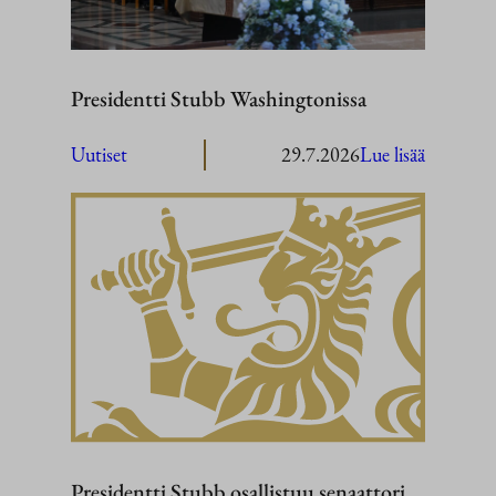
Presidentti Stubb Washingtonissa
:
Uutiset
29.7.2026
Lue lisää
President
Stubb
Washingt
Presidentti Stubb osallistuu senaattori