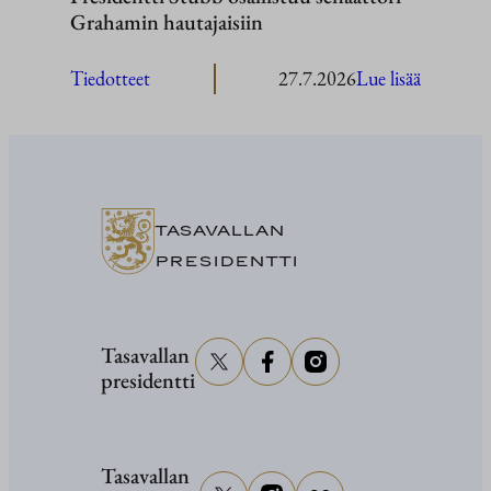
Grahamin hautajaisiin
:
Tiedotteet
27.7.2026
Lue lisää
President
Stubb
osallistuu
senaattor
Grahami
TASAVALLAN
hautajaisi
PRESIDENTTI
Tasavallan
presidentti
Tasavallan