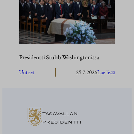
Ahvenan
Presidentti Stubb Washingtonissa
:
Uutiset
29.7.2026
Lue lisää
President
Stubb
Washingt
TASAVALLAN
PRESIDENTTI