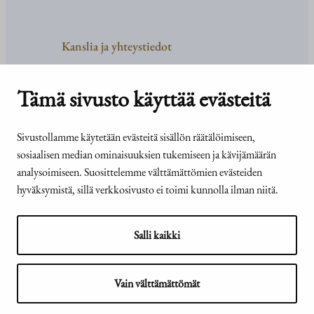
Kanslia ja yhteystiedot
Yhteystiedot
Tehtävät ja organisaatio
Tämä sivusto käyttää evästeitä
Medialle
Usein kysyttyä
Sivustollamme käytetään evästeitä sisällön räätälöimiseen,
sosiaalisen median ominaisuuksien tukemiseen ja kävijämäärän
analysoimiseen. Suosittelemme välttämättömien evästeiden
hyväksymistä, sillä verkkosivusto ei toimi kunnolla ilman niitä.
© Tasavallan presidentin
Presidentti.fi-sivuston
kanslia 2026
saavutettavuusseloste
Salli kaikki
Vain välttämättömät
Näytä evästeasetukseni