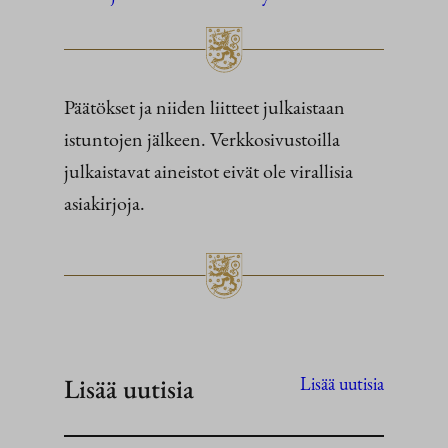
Päätökset ja niiden liitteet julkaistaan
istuntojen jälkeen. Verkkosivustoilla
julkaistavat aineistot eivät ole virallisia
asiakirjoja.
Lisää uutisia
Lisää uutisia