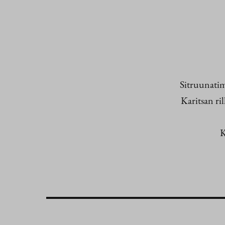
Sitruunatim
Karitsan ri
K