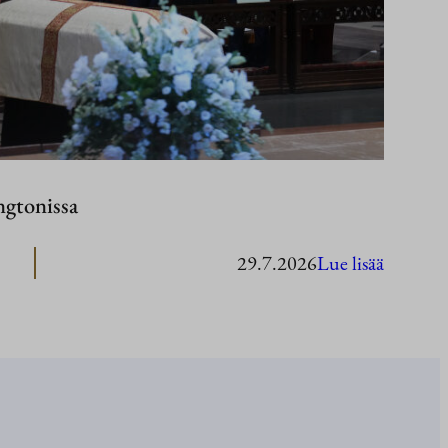
ngtonissa
:
29.7.2026
Lue lisää
Presiden
Stubb
Washing