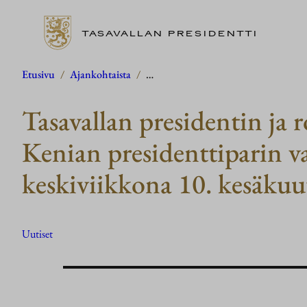
TASAVALLAN PRESIDENTTI
Siirry
Etusivu
/
Ajankohtaista
/
…
sisältöön
Tasavallan presidentin ja
Kenian presidenttiparin va
keskiviikkona 10. kesäku
Uutiset