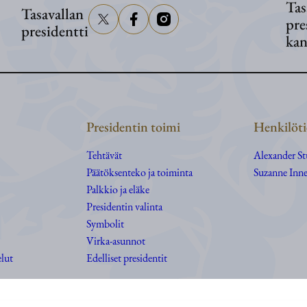
Tas
Tasavallan
pre
presidentti
kan
Presidentin toimi
Henkilöti
Tehtävät
Alexander S
Päätöksenteko ja toiminta
Suzanne Inne
Palkkio ja eläke
Presidentin valinta
Symbolit
Virka-asunnot
elut
Edelliset presidentit