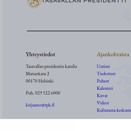
TASAVALLAN PRESIDENTTI
Yhteystiedot
Ajankohtaista
Tasavallan presidentin kanslia
Uutiset
Mariankatu 2
Tiedotteet
00170 Helsinki
Puheet
Kalenteri
Puh. 029 522 6000
Kuvat
Videot
kirjaamo@tpk.fi
Kultaranta-keskust