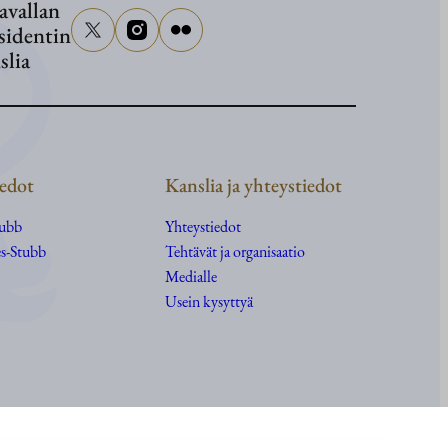
avallan
sidentin
slia
edot
Kanslia ja yhteystiedot
tubb
Yhteystiedot
s-Stubb
Tehtävät ja organisaatio
Medialle
Usein kysyttyä