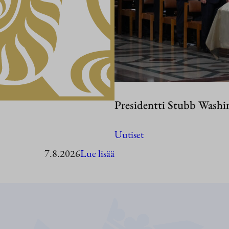
Presidentti Stubb Washi
Uutiset
:
7.8.2026
Lue lisää
Presidentti
Stubb
vierailee
Ahvenanmaalla