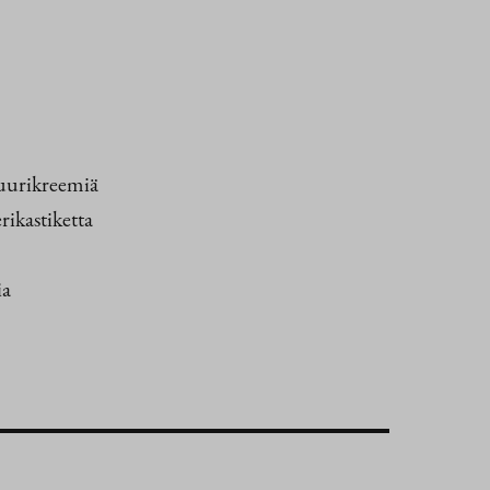
juurikreemiä
rikastiketta
ia