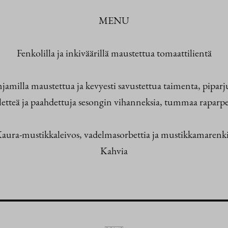
MENU
Fenkolilla ja inkiväärillä maustettua tomaattilientä
jamilla maustettua ja kevyesti savustettua taimenta, pipar
lletteä ja paahdettuja sesongin vihanneksia, tummaa raparpe
aura-mustikkaleivos, vadelmasorbettia ja mustikkamarenk
Kahvia