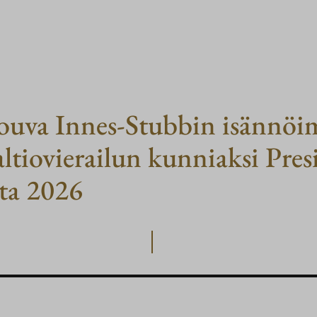
 rouva Innes-Stubbin isännöi
ltiovierailun kunniaksi Pres
uta 2026