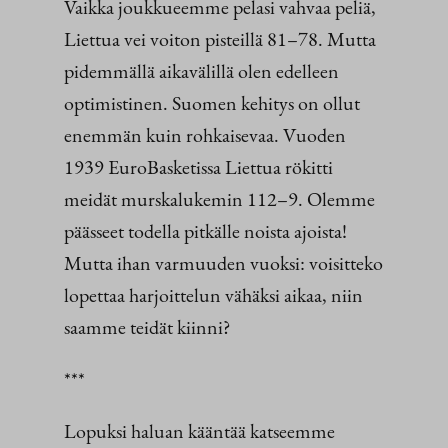
Vaikka joukkueemme pelasi vahvaa peliä,
Liettua vei voiton pisteillä 81–78. Mutta
pidemmällä aikavälillä olen edelleen
optimistinen. Suomen kehitys on ollut
enemmän kuin rohkaisevaa. Vuoden
1939 EuroBasketissa Liettua rökitti
meidät murskalukemin 112–9. Olemme
päässeet todella pitkälle noista ajoista!
Mutta ihan varmuuden vuoksi: voisitteko
lopettaa harjoittelun vähäksi aikaa, niin
saamme teidät kiinni?
***
Lopuksi haluan kääntää katseemme