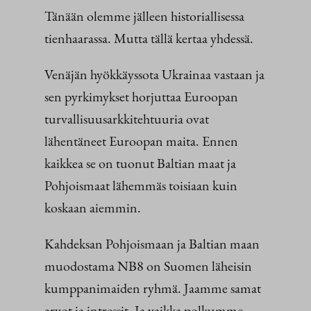
Tänään olemme jälleen historiallisessa
tienhaarassa. Mutta tällä kertaa yhdessä.
Venäjän hyökkäyssota Ukrainaa vastaan ja
sen pyrkimykset horjuttaa Euroopan
turvallisuusarkkitehtuuria ovat
lähentäneet Euroopan maita. Ennen
kaikkea se on tuonut Baltian maat ja
Pohjoismaat lähemmäs toisiaan kuin
koskaan aiemmin.
Kahdeksan Pohjoismaan ja Baltian maan
muodostama NB8 on Suomen läheisin
kumppanimaiden ryhmä. Jaamme samat
arvot ja intressit. Ja vaikka polkumme