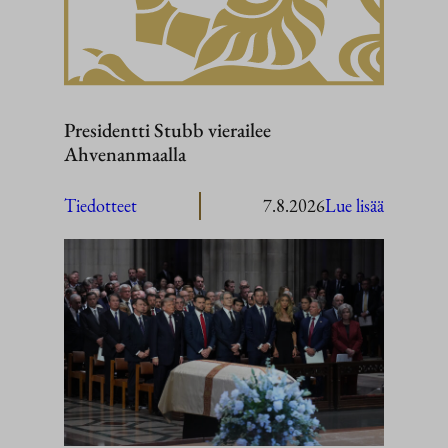
Presidentti Stubb vierailee
Ahvenanmaalla
:
Tiedotteet
7.8.2026
Lue lisää
President
Stubb
vierailee
Ahvenan