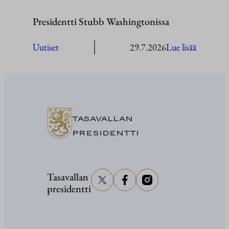
Presidentti Stubb Washingtonissa
:
Uutiset
29.7.2026
Lue lisää
President
Stubb
Washingt
TASAVALLAN
PRESIDENTTI
Tasavallan
presidentti