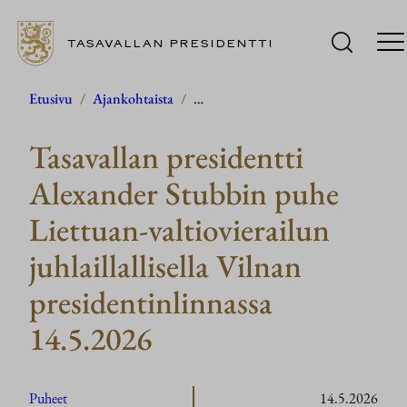
TASAVALLAN PRESIDENTTI
Siirry
Etusivu
/
Ajankohtaista
/
…
sisältöön
Tasavallan presidentti
Alexander Stubbin puhe
Liettuan-valtiovierailun
juhlaillallisella Vilnan
presidentinlinnassa
14.5.2026
Puheet
14.5.2026