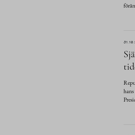
förän
31.10
Sjä
tid
Repub
hans 
Presi