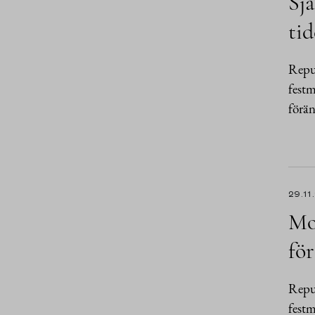
Sjä
tid
Repub
festm
förän
29.11
Mot
fö
Repub
festm