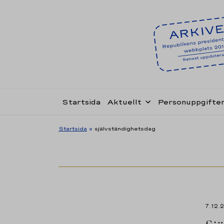
Startsida
Aktuellt
Personuppgifte
Startsida
»
självständighetsdag
7.12.