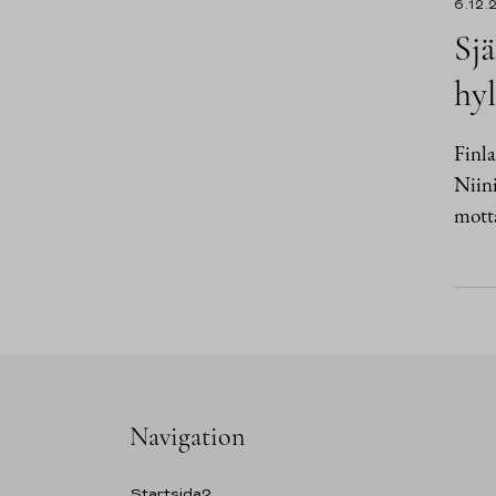
6.12.
Sjä
hyl
Finla
Niini
motta
Navigation
Startsida2