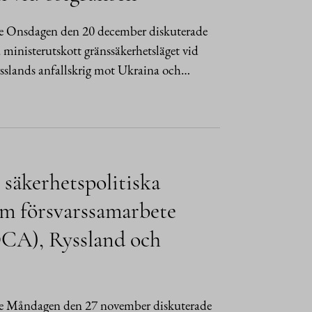
e Onsdagen den 20 december diskuterade
a ministerutskott gränssäkerhetsläget vid
ysslands anfallskrig mot Ukraina och…
 säkerhetspolitiska
om försvarssamarbete
DCA), Ryssland och
de Måndagen den 27 november diskuterade