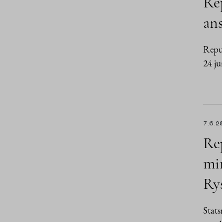
Re
ans
Repub
24 ju
7.6.2
Rep
min
Rys
Stats