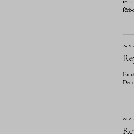
repub
förbe
24.2.
Rep
För e
Det t
23.2.
Rep