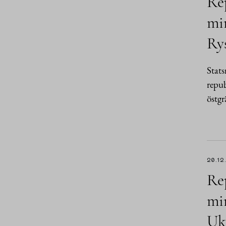
Rep
min
Rys
Stat
repub
östgr
20.12
Rep
min
Ukr