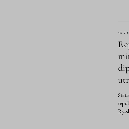
19.7.
Rep
min
di
utr
Stat
repub
Ryssl