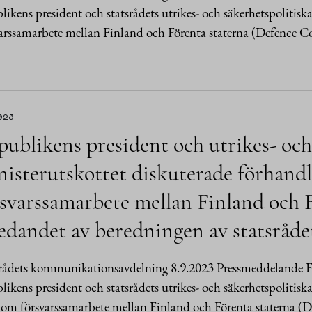
likens president och statsrådets utrikes- och säkerhetspolitisk
varssamarbete mellan Finland och Förenta staterna (Defence
023
ublikens president och utrikes- och
isterutskottet diskuterade förhand
rsvarssamarbete mellan Finland och 
edandet av beredningen av statsråde
srådets kommunikationsavdelning 8.9.2023 Pressmeddelande F
likens president och statsrådets utrikes- och säkerhetspolitis
 om försvarssamarbete mellan Finland och Förenta staterna 