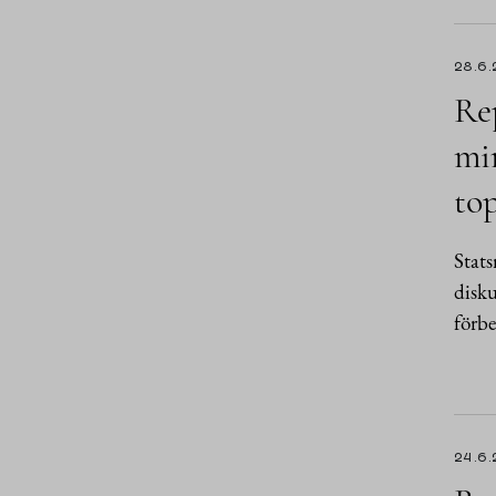
28.6.
Rep
min
top
Stats
disku
förbe
24.6.