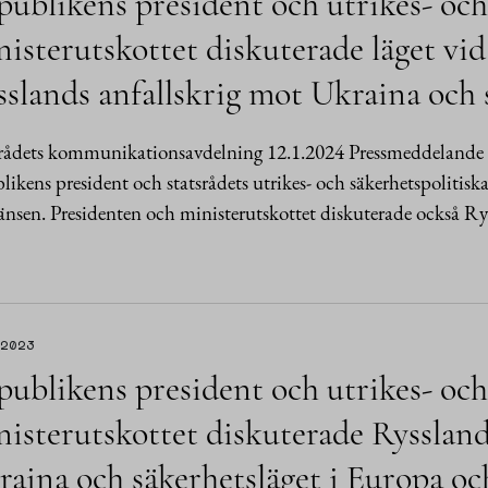
ublikens president och utrikes- och
isterutskottet diskuterade läget vi
slands anfallskrig mot Ukraina och 
srådets kommunikationsavdelning 12.1.2024 Pressmeddelande F
likens president och statsrådets utrikes- och säkerhetspolitisk
änsen. Presidenten och ministerutskottet diskuterade också R
.2023
ublikens president och utrikes- och
isterutskottet diskuterade Ryssland
aina och säkerhetsläget i Europa oc