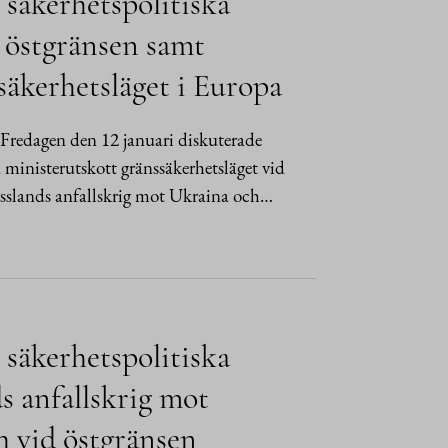
 säkerhetspolitiska
d östgränsen samt
säkerhetsläget i Europa
redagen den 12 januari diskuterade
a ministerutskott gränssäkerhetsläget vid
ysslands anfallskrig mot Ukraina och…
 säkerhetspolitiska
s anfallskrig mot
h vid östgränsen