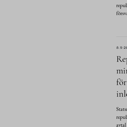
repub
förs
8.9.2
Rep
min
fö
inl
Stat
repub
avtal