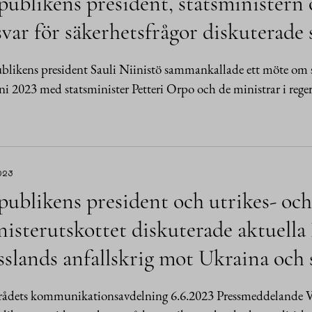
publikens president, statsministern
var för säkerhetsfrågor diskuterade 
likens president Sauli Niinistö sammankallade ett möte om s
ni 2023 med statsminister Petteri Orpo och de ministrar i rege
023
ublikens president och utrikes- och
isterutskottet diskuterade aktuella
slands anfallskrig mot Ukraina och 
rådets kommunikationsavdelning 6.6.2023 Pressmeddelande Vid