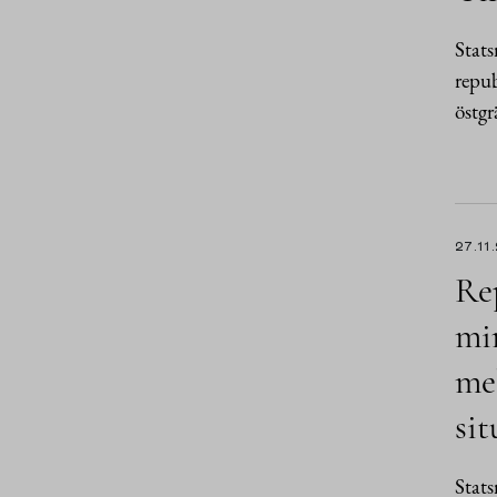
Stat
repub
östgr
27.11
Rep
min
me
sit
Stat