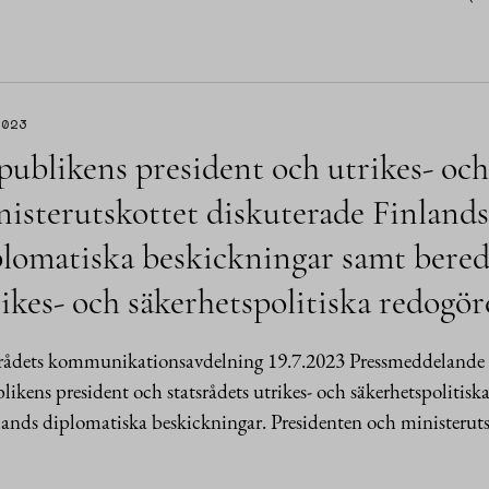
2023
ublikens president och utrikes- och
isterutskottet diskuterade Finlands
plomatiska beskickningar samt bered
ikes- och säkerhetspolitiska redogör
srådets kommunikationsavdelning 19.7.2023 Pressmeddelande
likens president och statsrådets utrikes- och säkerhetspolitis
ands diplomatiska beskickningar. Presidenten och ministeruts