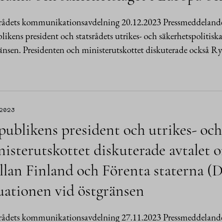
srådets kommunikationsavdelning 20.12.2023 Pressmeddeland
likens president och statsrådets utrikes- och säkerhetspolitisk
änsen. Presidenten och ministerutskottet diskuterade också R
.2023
ublikens president och utrikes- och
isterutskottet diskuterade avtalet 
llan Finland och Förenta staterna (
uationen vid östgränsen
srådets kommunikationsavdelning 27.11.2023 Pressmeddelan