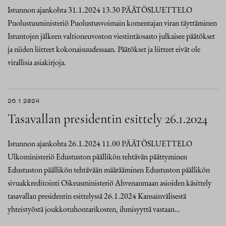
Istunnon ajankohta 31.1.2024 13.30 PÄÄTÖSLUETTELO
Puolustusministeriö Puolustusvoimain komentajan viran täyttäminen
Istuntojen jälkeen valtioneuvoston viestintäosasto julkaisee päätökset
ja niiden liitteet kokonaisuudessaan. Päätökset ja liitteet eivät ole
virallisia asiakirjoja.
26.1.2024
Tasavallan presidentin esittely 26.1.2024
Istunnon ajankohta 26.1.2024 11.00 PÄÄTÖSLUETTELO
Ulkoministeriö Edustuston päällikön tehtävän päättyminen
Edustuston päällikön tehtävään määrääminen Edustuston päällikön
sivuakkreditointi Oikeusministeriö Ahvenanmaan asioiden käsittely
tasavallan presidentin esittelyssä 26.1.2024 Kansainvälisestä
yhteistyöstä joukkotuhontarikosten, ihmisyyttä vastaan…