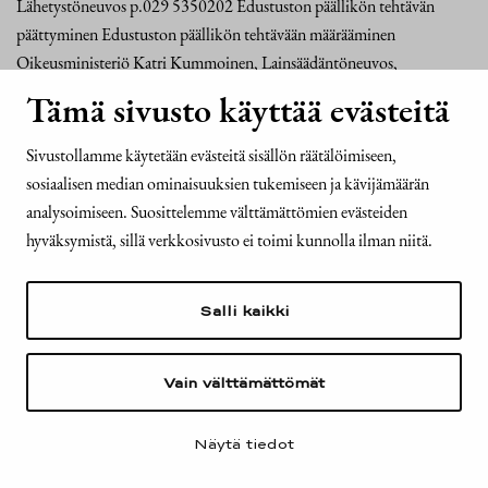
Lähetystöneuvos p.029 5350202 Edustuston päällikön tehtävän
päättyminen Edustuston päällikön tehtävään määrääminen
Oikeusministeriö Katri Kummoinen, Lainsäädäntöneuvos,
yksikönpäällikkö p.029 5150266 Eduskunnan…
Tämä sivusto käyttää evästeitä
Sivustollamme käytetään evästeitä sisällön räätälöimiseen,
4.7.2022
sosiaalisen median ominaisuuksien tukemiseen ja kävijämäärän
Tasavallan presidentin esittely 4.7.2022
analysoimiseen. Suosittelemme välttämättömien evästeiden
hyväksymistä, sillä verkkosivusto ei toimi kunnolla ilman niitä.
Istunnon ajankohta 4.7.2022 18.05 | Paikka: Helsinki
PÄÄTÖSLUETTELO Valtiovarainministeriö Leena Mörttinen,
Salli kaikki
Alivaltiosihteeri p.+35 8295530021 Eduskunnan vastaus hallituksen
esitykseen laeiksi Euroopan unionin elpymis- ja
palautumistukivälineen hallinnoinnista, valvonnasta ja tarkastuksesta
Vain välttämättömät
sekä Valtiokonttorista…
Näytä tiedot