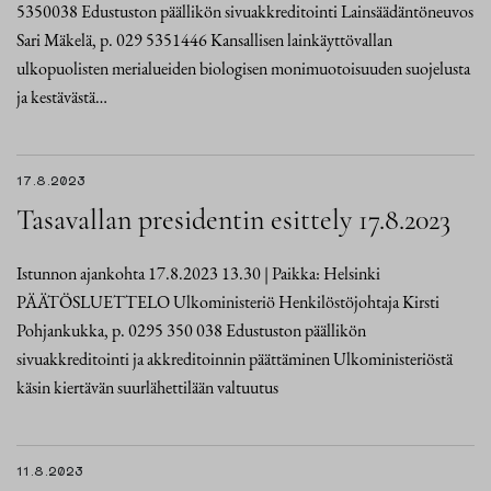
5350038 Edustuston päällikön sivuakkreditointi Lainsäädäntöneuvos
Sari Mäkelä, p. 029 5351446 Kansallisen lainkäyttövallan
ulkopuolisten merialueiden biologisen monimuotoisuuden suojelusta
ja kestävästä…
17.8.2023
Tasavallan presidentin esittely 17.8.2023
Istunnon ajankohta 17.8.2023 13.30 | Paikka: Helsinki
PÄÄTÖSLUETTELO Ulkoministeriö Henkilöstöjohtaja Kirsti
Pohjankukka, p. 0295 350 038 Edustuston päällikön
sivuakkreditointi ja akkreditoinnin päättäminen Ulkoministeriöstä
käsin kiertävän suurlähettilään valtuutus
11.8.2023