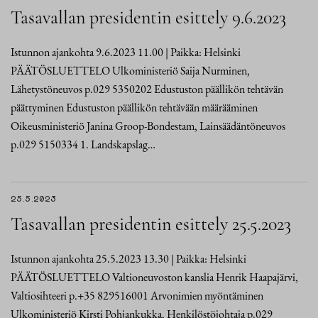
Tasavallan presidentin esittely 9.6.2023
Istunnon ajankohta 9.6.2023 11.00 | Paikka: Helsinki
PÄÄTÖSLUETTELO Ulkoministeriö Saija Nurminen,
Lähetystöneuvos p.029 5350202 Edustuston päällikön tehtävän
päättyminen Edustuston päällikön tehtävään määrääminen
Oikeusministeriö Janina Groop-Bondestam, Lainsäädäntöneuvos
p.029 5150334 1. Landskapslag…
25.5.2023
Tasavallan presidentin esittely 25.5.2023
Istunnon ajankohta 25.5.2023 13.30 | Paikka: Helsinki
PÄÄTÖSLUETTELO Valtioneuvoston kanslia Henrik Haapajärvi,
Valtiosihteeri p.+35 829516001 Arvonimien myöntäminen
Ulkoministeriö Kirsti Pohjankukka, Henkilöstöjohtaja p.029