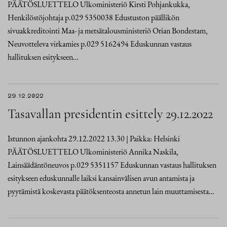
PÄÄTÖSLUETTELO Ulkoministeriö Kirsti Pohjankukka,
Henkilöstöjohtaja p.029 5350038 Edustuston päällikön
sivuakkreditointi Maa- ja metsätalousministeriö Orian Bondestam,
Neuvotteleva virkamies p.029 5162494 Eduskunnan vastaus
hallituksen esitykseen…
29.12.2022
Tasavallan presidentin esittely 29.12.2022
Istunnon ajankohta 29.12.2022 13.30 | Paikka: Helsinki
PÄÄTÖSLUETTELO Ulkoministeriö Annika Naskila,
Lainsäädäntöneuvos p.029 5351157 Eduskunnan vastaus hallituksen
esitykseen eduskunnalle laiksi kansainvälisen avun antamista ja
pyytämistä koskevasta päätöksenteosta annetun lain muuttamisesta…