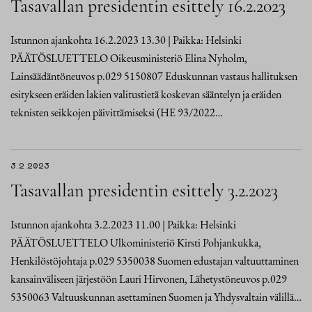
Tasavallan presidentin esittely 16.2.2023
Istunnon ajankohta 16.2.2023 13.30 | Paikka: Helsinki
PÄÄTÖSLUETTELO Oikeusministeriö Elina Nyholm,
Lainsäädäntöneuvos p.029 5150807 Eduskunnan vastaus hallituksen
esitykseen eräiden lakien valitustietä koskevan sääntelyn ja eräiden
teknisten seikkojen päivittämiseksi (HE 93/2022…
3.2.2023
Tasavallan presidentin esittely 3.2.2023
Istunnon ajankohta 3.2.2023 11.00 | Paikka: Helsinki
PÄÄTÖSLUETTELO Ulkoministeriö Kirsti Pohjankukka,
Henkilöstöjohtaja p.029 5350038 Suomen edustajan valtuuttaminen
kansainväliseen järjestöön Lauri Hirvonen, Lähetystöneuvos p.029
5350063 Valtuuskunnan asettaminen Suomen ja Yhdysvaltain välillä…