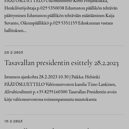
PÄÄTÖSLUETTELO Ulkoministeriö Kirsti Pohjankukka,
Henkilöstöjohtaja p.029 5350038 Edustuston päällikön tehtävän
päättyminen Edustuston päällikön tehtävään määrääminen Kaija
Suvanto, Oikeuspäällikkö p.029 5351159 Eduskunnan vastaus
hallituksen…
28.2.2023
Tasavallan presidentin esittely 28.2.2023
Istunnon ajankohta 28.2.2023 10.30 | Paikka: Helsinki
PÄÄTÖSLUETTELO Valtioneuvoston kanslia Timo Lankinen,
Alivaltiosihteeri p.+35 8295160300 Tasavallan Presidentin avoin
kirje valtioneuvostossa toimeenpannusta muutoksesta
16.2.2023