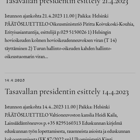
Tasavallan presidentin esittely 21.4.2023
Istunnon ajankohta 21.4.2023 11.00 | Paikka: Helsinki
PÄÄTÖSLUETTELO Oikeusministeriö Piritta Koivukoski-Kouhia,
Erityisasiantuntija, esittelijä p.029 5150026 1) Helsingin
hovioikeuden kolmen hovioikeudenneuvoksen viran (T 14)
täyttäminen 2) Turun hallinto-oikeuden kahden hallinto-
oikeustuomarin viran…
14.4.2023
Tasavallan presidentin esittely 14.4.2023
Istunnon ajankohta 14.4..2023 11.00 | Paikka: Helsinki
PÄÄTÖSLUETTELO Valtioneuvoston kanslia Heidi Kaila,
Lainsäädäntöneuvos p.+35 8295160313 Eduskunnan kirjelmä
eduskunnan työn lopettamisesta, rauenneista asioista ja eduskunnan
kokoontumisesta (EK 87/2022 vp) Ulkoministeriö Kirsti…