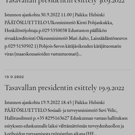
Istunnon ajankohta 30.9.2022 11.00 | Paikka: Helsinki
PÄÄTÖSLUETTELO Ulkoministeriö Kirsti Pohjankukka,
Henkilöstöjohtaja p.029 5350038 Edustuston päällikön
sivuakkreditointi Oikeusministeriö Mari Aalto, Lainsäädäntöneuvos
p.029 5150502 1) Pohjois-Savon käräjäoikeuden käräjätuomarin
viran (maaoikeusasioiden vastuutuomari)…
19.9.2022
Tasavallan presidentin esittely 19.9.2022
Istunnon ajankohta 19.9.2022 18.45 | Paikka: Helsinki
PÄÄTÖSLUETTELO Sosiaali- ja terveysministeriö Suvi Velic,
Hallitussihteeri p.+35 8295163627 Eduskunnan vastaus hallituksen
esitykseen eduskunnalle laiksi välttämättömän terveydenhuollon ja
kotihoidon turvaamisesta työtaistelun aikana (HE…