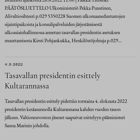
PÄÄTÖSLUETTELO Ulkoministeriö Pekka Puustinen,
Alivaltiosihteeri p.029 5350228 Suomen ulkomaanedustustojen
sijaintipaikoista ja konsulipalveluiden järjestämisestä
ulkoasiainhallinnossa annetun tasavallan presidentin asetuksen
muuttamisesta Kirsti Pohjankukka, Henkilöstöjohtaja p.029…
4.8.2022
Tasavallan presidentin esittely
Kultarannassa
Tasavallan presidentin esittely pidettiin torstaina 4. elokuuta 2022
presidentin kesäasunnolla Kultarannassa kahden vuoden tauon
jälkeen. Valtioneuvoston jäsenet saapuivat esittelyyn pääministeri
Sanna Marinin johdolla.