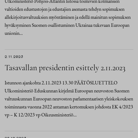
Ulkoministeriö Pohjois-Atlantin liitossa toimivien kolmansien
valtioiden edustustojen ja edustajien asemasta tehdyn sopimuksen
allekirjoitusvaltuuksien myöntäminen ja edellä mainitun sopimuksen
hyväksyminen Suomen osallistuminen Ukrainaa tukevaan Euroopan
unionin…
2.11.2023
Tasavallan presidentin esittely 2.11.2023
Istunnon ajankohta 2.11.2023 13.30 PÄÄTÖSLUETTELO
Ulkoministeriö Eduskunnan kirjelmä Euroopan neuvoston Suomen
valtuuskunnan Euroopan neuvoston parlamentaarisen yleiskokouksen
toiminnasta vuonna 2022 antaman kertomuksen johdosta EK 4/2023
vp – K 12/2023 vp Oikeusministeriö…